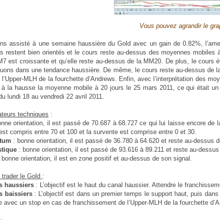
Vous pouvez agrandir le gra
s assisté à une semaine haussière du Gold avec un gain de 0.82%, l’amena
s restent bien orientés et le cours reste au-dessus des moyennes mobiles à 
7 est croissante et qu’elle reste au-dessus de la MM20. De plus, le cours é
uons dans une tendance haussière. De même, le cours reste au-dessus de la M
 l’Upper-MLH de la fourchette d’Andrews. Enfin, avec l’interprétation des mo
 à la hausse la moyenne mobile à 20 jours le 25 mars 2011, ce qui était un
u lundi 18 au vendredi 22 avril 2011.
ateurs techniques
:
onne orientation, il est passé de 70.687 à 68.727 ce qui lui laisse encore d
est compris entre 70 et 100 et la survente est comprise entre 0 et 30.
tum
: bonne orientation, il est passé de 36.780 à 64.620 et reste au-dessus 
stique
: bonne orientation, il est passé de 93.616 à 89.211 et reste au-dessus
: bonne orientation, il est en zone positif et au-dessus de son signal.
trader le Gold
:
es haussiers
: L’objectif est le haut du canal haussier. Attendre le franchiss
s baissiers
: L’objectif est dans un premier temps le support haut, puis dan
re avec un stop en cas de franchissement de l’Upper-MLH de la fourchette d’A