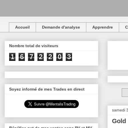
Accueil
Demande d'analyse
Apprendre
C
Nombre total de visiteurs
1
6
7
2
2
0
3
Soyez informé de mes Trades en direct
samedi 3
Gold 
Bénéfice net de mes ventes sans PV et MV