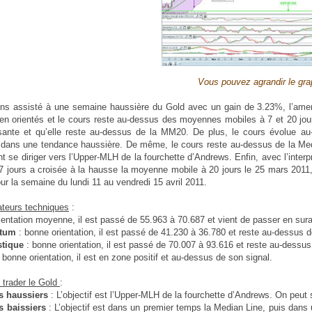
Vous pouvez agrandir le gra
s assisté à une semaine haussière du Gold avec un gain de 3.23%, l’amena
ien orientés et le cours reste au-dessus des moyennes mobiles à 7 et 20 jou
sante et qu’elle reste au-dessus de la MM20. De plus, le cours évolue au
dans une tendance haussière. De même, le cours reste au-dessus de la Media
t se diriger vers l’Upper-MLH de la fourchette d’Andrews. Enfin, avec l’inte
7 jours a croisée à la hausse la moyenne mobile à 20 jours le 25 mars 2011,
ur la semaine du lundi 11 au vendredi 15 avril 2011.
ateurs techniques
:
rientation moyenne, il est passé de 55.963 à 70.687 et vient de passer en sur
tum
: bonne orientation, il est passé de 41.230 à 36.780 et reste au-dessus 
stique
: bonne orientation, il est passé de 70.007 à 93.616 et reste au-dessus
: bonne orientation, il est en zone positif et au-dessus de son signal.
trader le Gold
:
es haussiers
: L’objectif est l’Upper-MLH de la fourchette d’Andrews. On peut 
s baissiers
: L’objectif est dans un premier temps la Median Line, puis dan