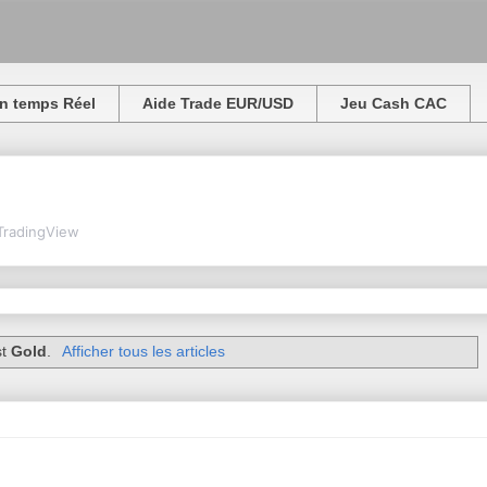
n temps Réel
Aide Trade EUR/USD
Jeu Cash CAC
TradingView
st
Gold
.
Afficher tous les articles