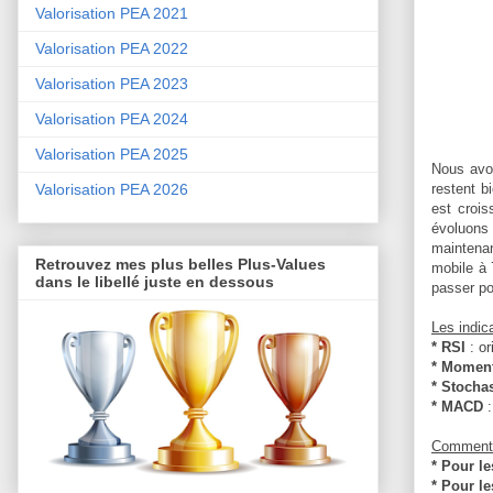
Valorisation PEA 2021
Valorisation PEA 2022
Valorisation PEA 2023
Valorisation PEA 2024
Valorisation PEA 2025
Nous avon
Valorisation PEA 2026
restent b
est crois
évoluons 
maintenan
Retrouvez mes plus belles Plus-Values
mobile à 
dans le libellé juste en dessous
passer po
Les indic
* RSI
: o
* Momen
* Stocha
* MACD
Comment 
* Pour l
* Pour le