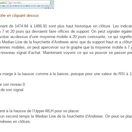
phe en cliquant dessus
nt de 1474.84 à 1486.91 sont plus haut historique en clôture. Les indicat
7 et 20 jours qui devraient faire offices de support. On peut signaler égal
volue au-dessus d’une moyenne mobile à 20 jours croissante, ce qui signifi
edian Line de la fourchette d’Andrews ainsi que du support haut et a clôtu
yennes mobiles, on peut apercevoir sur le graphe que la moyenne mobile à 7 
 nouveau signal d’achat. Maintenant voyons ce qui va pouvoir se passer pou
e la marge à la hausse comme à la baisse, puisque pour une valeur du RSI à 1
de son niveau 0.
 de son signal.
ement à la hausse de l’Upper-MLH pour se placer.
s un second temps la Median Line de la fourchette d’Andrews. On peut se pla
ndrews en clôture.