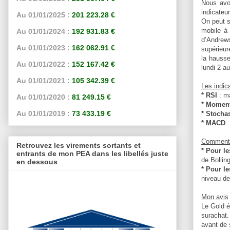
Nous avo
indicateu
Au 01/01/2025 :
201 223.28 €
On peut s
mobile à
Au 01/01/2024 :
192 931.83 €
d’Andrews
Au 01/01/2023 :
162 062.91 €
supérieur
la hausse
Au 01/01/2022 :
152 167.42 €
lundi 2 a
Au 01/01/2021 :
105 342.39 €
Les indic
* RSI
: m
Au 01/01/2020 :
81 249.15 €
* Momen
Au 01/01/2019 :
73 433.19 €
* Stocha
* MACD
Comment 
Retrouvez les virements sortants et
* Pour l
entrants de mon PEA dans les libellés juste
de Bolling
en dessous
* Pour le
niveau de
Mon avis
Le Gold é
surachat.
avant de 