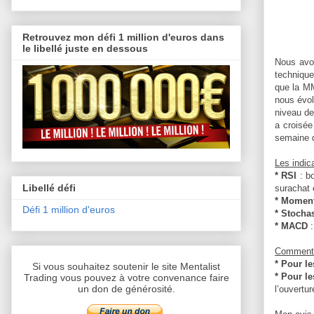
Retrouvez mon défi 1 million d'euros dans
le libellé juste en dessous
Nous avon
technique
que la MM
nous évol
niveau de
a croisée
semaine d
Les indic
* RSI
: b
Libellé défi
surachat 
* Momen
Défi 1 million d'euros
* Stocha
* MACD
Comment 
* Pour l
Si vous souhaitez soutenir le site Mentalist
* Pour le
Trading vous pouvez à votre convenance faire
un don de générosité.
l’ouvertu