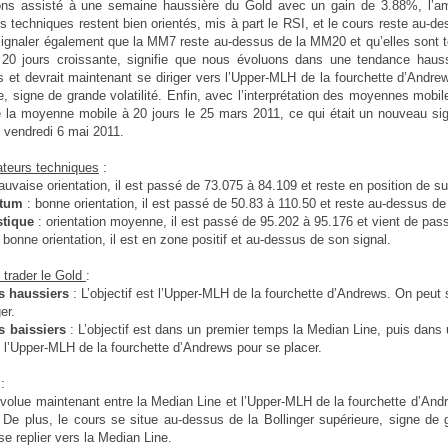
ns assisté à une semaine haussière du Gold avec un gain de 3.88%, l’ame
rs techniques restent bien orientés, mis à part le RSI, et le cours reste au-d
ignaler également que la MM7 reste au-dessus de la MM20 et qu’elles sont t
 20 jours croissante, signifie que nous évoluons dans une tendance haus
 et devrait maintenant se diriger vers l’Upper-MLH de la fourchette d’Andre
e, signe de grande volatilité. Enfin, avec l’interprétation des moyennes mobi
 la moyenne mobile à 20 jours le 25 mars 2011, ce qui était un nouveau si
u vendredi 6 mai 2011.
ateurs techniques
:
auvaise orientation, il est passé de 73.075 à 84.109 et reste en position de s
tum
: bonne orientation, il est passé de 50.83 à 110.50 et reste au-dessus de
stique
: orientation moyenne, il est passé de 95.202 à 95.176 et vient de pas
: bonne orientation, il est en zone positif et au-dessus de son signal.
trader le Gold
:
es haussiers
: L’objectif est l’Upper-MLH de la fourchette d’Andrews. On peut se
er.
s baissiers
: L’objectif est dans un premier temps la Median Line, puis dan
 l’Upper-MLH de la fourchette d’Andrews pour se placer.
:
volue maintenant entre la Median Line et l’Upper-MLH de la fourchette d’Andr
 De plus, le cours se situe au-dessus de la Bollinger supérieure, signe de g
se replier vers la Median Line.