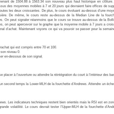
nant de 1504.88 à 1563.34 son nouveau plus haut historique en clôture.
essus des moyennes mobiles à 7 et 20 jours qui devraient faire offices de sup
outes les deux croissantes. De plus, le cours évoluant au-dessus d’une moy
sière. De même, le cours reste au-dessus de la Median Line de la fourch
ws. On peut signaler néanmoins que le cours se trouve au-dessus de la Boll
les, on peut apercevoir sur le graphe que la moyenne mobile à 7 jours a croi
gnal d’achat. Maintenant voyons ce qui va pouvoir se passer pour la semain
urachat qui est compris entre 70 et 100.
 son niveau 0.
ser en-dessous de son signal.
 placer à l’ouverture ou attendre la réintégration du court à l’intérieur des b
s un second temps la Lower-MLH de la fourchette d’Andrews. Attendre un éch
ews. Les indicateurs techniques restent bien orientés mais le RSI est en zo
rande volatilité. Le cours devrait tester l’Upper-MLH de la fourchette d’An