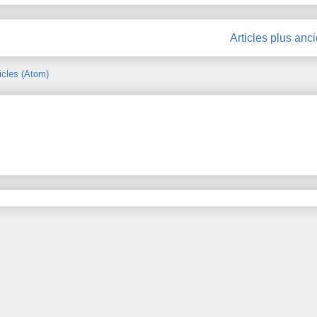
Articles plus anc
icles (Atom)