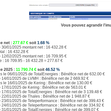
Vous pouvez agrandir l'im
ce
net
:
277.67
€
soit
1.68
%
e 30/01/2025 montant net : 16 432.28 €
tal :
16 432.28
€
e 12/02/2025 montant net : 16 709.95 €
e :
16 709.95
-
16 432.28
= 277.67 €
ce
2025 :
11 790.74
€
soit
46.52
%
 le 06/01/2025 de TotalEnergies : Bénéfice net de 632.00 €
e 14/01/2025 de LVMH : Bénéfice net de 2 669.92 €
 le 16/01/2025 de Kering : Bénéfice net de 130.00 €
e 17/01/2025 de
Kering
: Bénéfice net de 563.01 €
e 17/01/2025 de
TotalEnergies
: Bénéfice net de 3 139.48 €
e 22/01/2025 de
Thales
: Bénéfice net de 1 948.87 €
e 23/01/2025 de
Teleperformance
: Bénéfice net de 399.43 €
e 24/01/2025 de
Teleperformance
: Bénéfice net de 334.92 €
e 31/01/2025 de
TotalEnergies
: Bénéfice net de 399.07 €