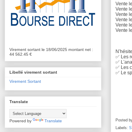
Vente l
Vente l
Vente l
Vente l
Vente l
Vente l
Virement sortant le 18/06/2025 montant net :
N'hésite
44 562.45 €
✅
Les r
✅
L'anal
✅
Les c
Libellé virement sortant
✅
Le sp
Virement Sortant
Translate
Posted b
Powered by
Translate
Labels:
S