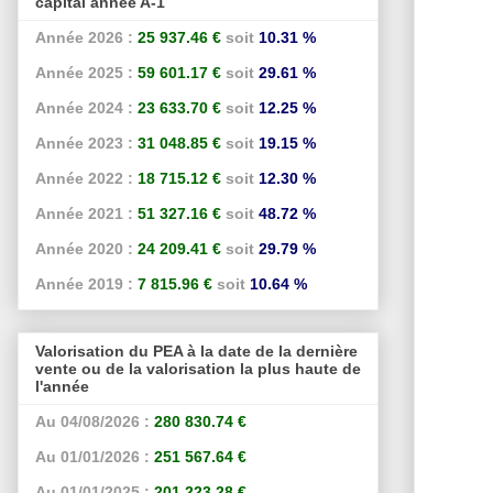
capital année A-1
Année 2026 :
25 937.46 €
soit
10.31 %
Année 2025 :
59 601.17 €
soit
29.61 %
Année 2024 :
23 633.70 €
soit
12.25 %
Année 2023 :
31 048.85 €
soit
19.15 %
Année 2022 :
18 715.12 €
soit
12.30 %
Année 2021 :
51 327.16 €
soit
48.72 %
Année 2020 :
24 209.41 €
soit
29.79 %
Année 2019 :
7 815.96 €
soit
10.64 %
Valorisation du PEA à la date de la dernière
vente ou de la valorisation la plus haute de
l'année
Au 04/08/2026 :
280 830.74 €
Au 01/01/2026 :
251 567.64 €
Au 01/01/2025 :
201 223.28 €