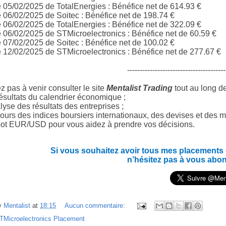
e 05/02/2025 de
TotalEnergies
: Bénéfice net de 614.93 €
e 06/02/2025 de
Soitec
: Bénéfice net de 198.74 €
e 06/02/2025 de
TotalEnergies
: Bénéfice net de 322.09 €
e 06/02/2025 de
STMicroelectronics
: Bénéfice net de 60.59 €
e 07/02/2025 de
Soitec
: Bénéfice net de 100.02 €
e 12/02/2025 de
STMicroelectronics
: Bénéfice net de 277.67 €
---------------------------------------
z pas à venir consulter le site
Mentalist Trading
tout au long d
ésultats du calendrier économique ;
yse des résultats des entreprises ;
ours des indices boursiers internationaux, des devises et des m
ot EUR/USD pour vous aidez à prendre vos décisions.
Si vous souhaitez avoir tous mes placements en
n’hésitez pas à vous abo
y
Mentalist
at
18:15
Aucun commentaire:
TMicroelectronics Placement