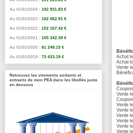
Au 01/01/2024 :
192 931.83 €
Au 01/01/2023 :
162 062.91 €
Au 01/01/2022 :
152 167.42 €
Au 01/01/2021 :
105 342.39 €
Au 01/01/2020 :
81 249.15 €
Bénéfi
Achat l
Au 01/01/2019 :
73 433.19 €
A
chat to
Vente l
Bénéfic
Retrouvez les virements sortants et
entrants de mon PEA dans les libellés juste
Bénéfi
en dessous
Coupons
Vente l
Coupons
Vente l
Vente l
Vente l
Vente l
Vente l
Vente l