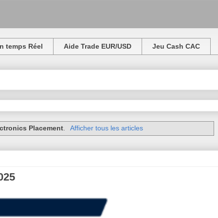
n temps Réel
Aide Trade EUR/USD
Jeu Cash CAC
ctronics Placement
.
Afficher tous les articles
025