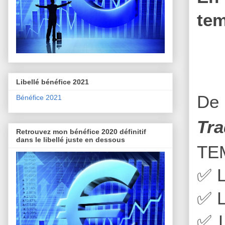
tem
Libellé bénéfice 2021
De 
Bénéfice 2021
Tra
Retrouvez mon bénéfice 2020 définitif
dans le libellé juste en dessous
TE
✅
L
✅
L
✅
L