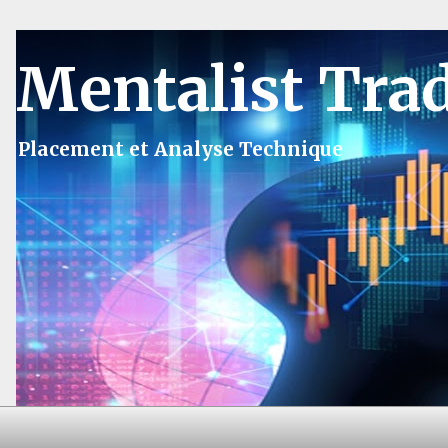
Mentalist Tra
Placement et Analyse Technique