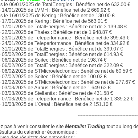
 le 06/01/2025 de TotalEnergies : Bénéfice net de 632.00 €
e 14/01/2025 de LVMH : Bénéfice net de 2 669.92 €
 le 16/01/2025 de Kering : Bénéfice net de 130.00 €
e 17/01/2025 de
Kering
: Bénéfice net de 563.01 €
e 17/01/2025 de
TotalEnergies
: Bénéfice net de 3 139.48 €
e 22/01/2025 de
Thales
: Bénéfice net de 1 948.87 €
e 23/01/2025 de
Teleperformance
: Bénéfice net de 399.43 €
e 24/01/2025 de
Teleperformance
: Bénéfice net de 334.92 €
e 31/01/2025 de
TotalEnergies
: Bénéfice net de 399.07 €
e 05/02/2025 de
TotalEnergies
: Bénéfice net de 614.93 €
e 06/02/2025 de
Soitec
: Bénéfice net de 198.74 €
e 06/02/2025 de
TotalEnergies
: Bénéfice net de 322.09 €
e 06/02/2025 de
STMicroelectronics
: Bénéfice net de 60.59 €
e 07/02/2025 de
Soitec
: Bénéfice net de 100.02 €
e 12/02/2025 de
STMicroelectronics
: Bénéfice net de 277.67 €
e 03/03/2025 de Airbus
: Bénéfice net de 1 649.63 €
e 03/03/2025 de Stellantis
: Bénéfice net de 431.58 €
e 07/03/2025 de
Teleperformance
: Bénéfice net de 1 339.22 €
e 10/03/2025 de L'Oréal
: Bénéfice net de 2 151.10 €
---------------------------------------
z pas à venir consulter le site
Mentalist Trading
tout au long d
ésultats du calendrier économique ;
yse des résultats des entreprises ;