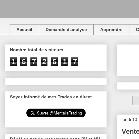
Accueil
Demande d'analyse
Apprendre
C
Nombre total de visiteurs
1
6
7
2
6
1
7
Soyez informé de mes Trades en direct
lundi 10
Vente
Bénéfice net de mes ventes sans PV et MV