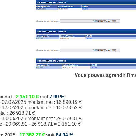
Vous pouvez agrandir l'im
ce
net
:
2 151.10
€
soit
7.99
%
e 07/02/2025 montant net : 16 890.19 €
e 12/02/2025 montant net : 10 028.52 €
tal :
26 918.71
€
e 10/03/2025 montant net : 29 069.81 €
e :
29 069.81
-
26 918.71
= 2 151.10 €
ce
2025 :
17 362.27
€
soit
64.94
%