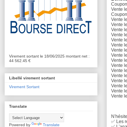
Coupons
Vente l
Coupons
Vente l
Vente l
Vente l
Vente l
Vente l
Vente l
Vente l
Vente l
Virement sortant le 18/06/2025 montant net :
Vente l
44 562.45 €
Vente l
Vente l
Vente l
Libellé virement sortant
Vente l
Vente l
Virement Sortant
Vente l
Vente l
Translate
N'hésite
✅
Les r
Powered by
Translate
✅
L'anal