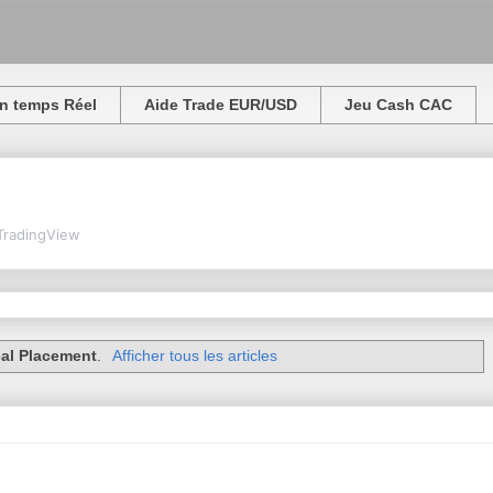
n temps Réel
Aide Trade EUR/USD
Jeu Cash CAC
TradingView
éal Placement
.
Afficher tous les articles