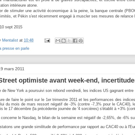
ion intérieure atone.
er de stimuler une activité économique à la peine, la banque centrale (PBO
 limités, et Pékin s'est récemment engagé à muscler ses mesures de relance 
 10 sept 2015
y
Mentalist
at
10:48
a presse en parle
19 mars 2011
Street optimiste avant week-end, incertitu
 de New York a poursuivi son rebond vendredi, les indices US gagnant entr
eure de faire le point sur le 1er trimestre 2011 et les performances des indice
lui du mois de mars ressort négatif de -3% (contre -7,3% pour le CAC40), le
is le 17 décembre (la précédente journée de '4 sorcières) s'établit à +3% (co
 concerne le Nasdaq, le bilan de la semaine est négatif de -2,65%, de -6% sur
tatons une grande similitude de performance par rapport au CAC40 ou à l'Eur