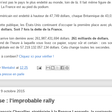
n’est pas le pays le plus endetté au monde, loin de là. Il fait même figure de
 La France est au pied du podium.
éricain est endetté à hauteur de 47,749 dollars, chaque Britannique de 43,0
ette publique, les États-Unis continuent d’occuper la première place avec pl
 dollars. Soit 7 fois la dette de la France.
arrive loin derrière avec 261,987,431,694 dollars.
261 milliards de dollars.
nd de l’heure à laquelle vous lisez ce papier, soyez sûr et certain : ces 
globale est de 57.219.132.057.134 dollars. Cela change toutes les secondes.
t à combien?
Cliquez ici pour vérifier !
y
Mentalist
at
12:25
a presse en parle
 9 octobre 2015
e : l’improbable rally
ançois Chevallier, stratégiste à la Banque Leonardo, la conjonctu