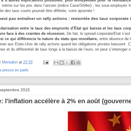
y a d’autres explications possibles, plus ennuyeuses pour la résistanc
t même sur les prix dans l’ancien (indice Case/Shiller) ; les sous-employés 
e des taux courts pourrait être différée, voire ajournée !
peut pas entraîner un rally actions : remontée des taux corporate i
idarisation entre le taux des emprunts d’État qui baisse et les taux co
aire face à des craintes de récession.
De fait, le spread corporate/Etat s’est 
si ce qui différencie la nature du statu quo monétaire,
entre absence de t
iner aux Etats-Unis de rally actions quand les obligations privées baissent. 
es et du différentiel de taux longs à la baisse de l’euro, on peut s’interroge
y
Mentalist
at
23:33
a presse en parle
 septembre 2015
: l'inflation accélère à 2% en août (gouver