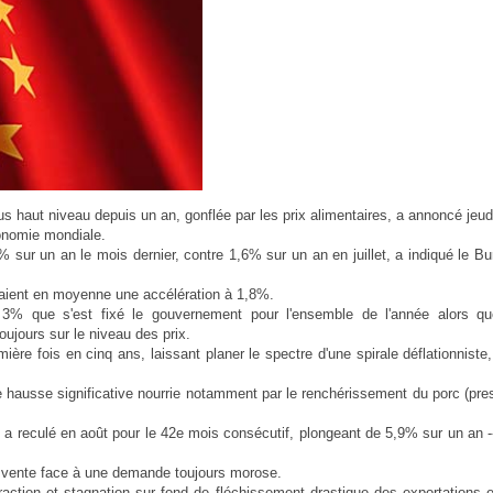
us haut niveau depuis un an, gonflée par les prix alimentaires, a annoncé jeudi
onomie mondiale.
2% sur un an le mois dernier, contre 1,6% sur un an en juillet, a indiqué le B
ipaient en moyenne une accélération à 1,8%.
 3% que s'est fixé le gouvernement pour l'ensemble de l'année alors qu
ujours sur le niveau des prix.
ière fois en cinq ans, laissant planer le spectre d'une spirale déflationniste,
ne hausse significative nourrie notamment par le renchérissement du porc (pr
I), a reculé en août pour le 42e mois consécutif, plongeant de 5,9% sur un an 
x de vente face à une demande toujours morose.
raction et stagnation sur fond de fléchissement drastique des exportations 