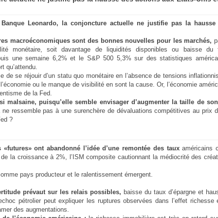
a Banque Leonardo, la conjoncture actuelle ne justifie pas la hausse
fres macroéconomiques sont des bonnes nouvelles pour les marchés,
p
ité monétaire, soit davantage de liquidités disponibles ou baisse du 
depuis une semaine 6,2% et le S&P 500 5,3% sur des statistiques américa
t qu’attendu.
e de se réjouir d’un statu quo monétaire en l’absence de tensions inflationni
 l’économie ou le manque de visibilité en sont la cause. Or, l’économie améri
tentisme de la Fed.
si malsaine, puisqu’elle semble envisager d’augmenter la taille de so
 ne ressemble pas à une surenchère de dévaluations compétitives au prix d
Fed ?
les «futures» ont abandonné l’idée d’une remontée des taux
américains c
é de la croissance à 2%, l’ISM composite cautionnant la médiocrité des créa
e comme pays producteur et le ralentissement émergent.
rtitude prévaut sur les relais possibles,
baisse du taux d’épargne et hau
choc pétrolier peut expliquer les ruptures observées dans l’effet richesse 
clamer des augmentations.