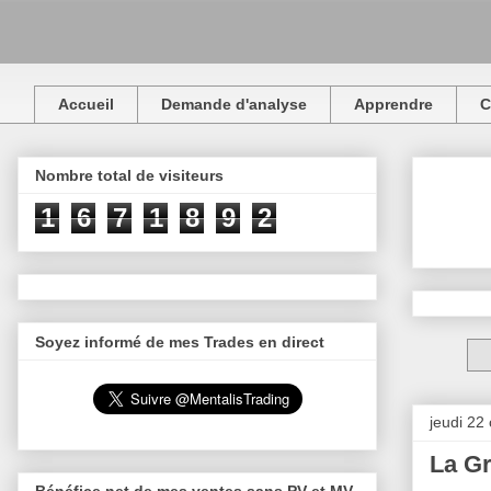
Accueil
Demande d'analyse
Apprendre
C
Nombre total de visiteurs
1
6
7
1
8
9
2
Soyez informé de mes Trades en direct
jeudi 22
La Gr
Bénéfice net de mes ventes sans PV et MV