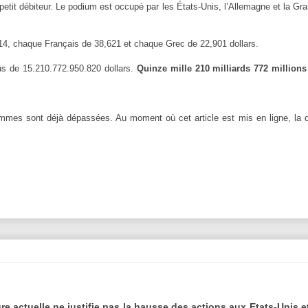
 petit débiteur. Le podium est occupé par les États-Unis, l’Allemagne et la Gr
14, chaque Français de 38,621 et chaque Grec de 22,901 dollars.
us de 15.210.772.950.820 dollars.
Quinze mille 210 milliards 772 millions
sommes sont déjà dépassées. Au moment où cet article est mis en ligne, la d
re actuelle ne justifie pas la hausse des actions aux Etats-Unis e