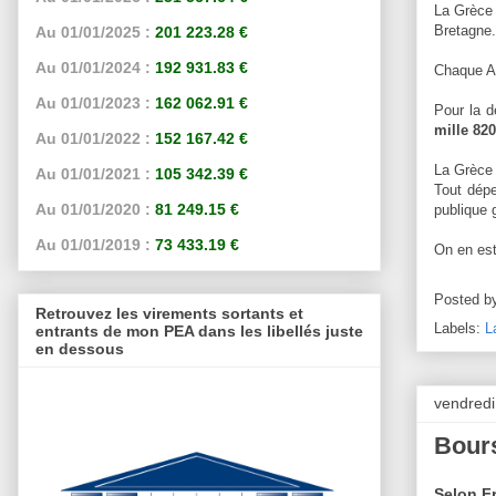
La Grèce 
Bretagne.
Au 01/01/2025 :
201 223.28 €
Au 01/01/2024 :
192 931.83 €
Chaque Am
Au 01/01/2023 :
162 062.91 €
Pour la d
mille 820
Au 01/01/2022 :
152 167.42 €
La Grèce 
Au 01/01/2021 :
105 342.39 €
Tout dépe
Au 01/01/2020 :
81 249.15 €
publique 
Au 01/01/2019 :
73 433.19 €
On en es
Posted b
Retrouvez les virements sortants et
Labels:
L
entrants de mon PEA dans les libellés juste
en dessous
vendredi
Bours
Selon Fr