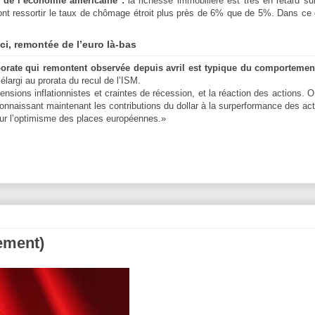
e de l’économie américaine :
la richesse immobilière est très en retard su
font ressortir le taux de chômage étroit plus près de 6% que de 5%. Dans ce
ci, remontée de l’euro là-bas
rporate qui remontent observée depuis avril est typique du comportemen
élargi au prorata du recul de l’ISM.
ensions inflationnistes et craintes de récession, et la réaction des actions. 
Connaissant maintenant les contributions du dollar à la surperformance des ac
r sur l’optimisme des places européennes.»
nement)