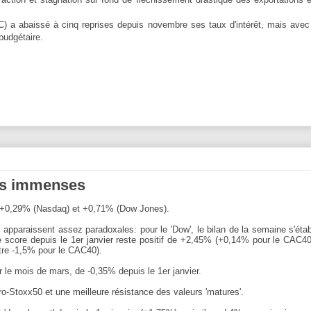
C) a abaissé à cinq reprises depuis novembre ses taux d'intérêt, mais avec
budgétaire.
des immenses
e +0,29% (Nasdaq) et +0,71% (Dow Jones).
s apparaissent assez paradoxales: pour le 'Dow', le bilan de la semaine s'étab
 score depuis le 1er janvier reste positif de +2,45% (+0,14% pour le CAC40
ntre -1,5% pour le CAC40).
 le mois de mars, de -0,35% depuis le 1er janvier.
o-Stoxx50 et une meilleure résistance des valeurs 'matures'.