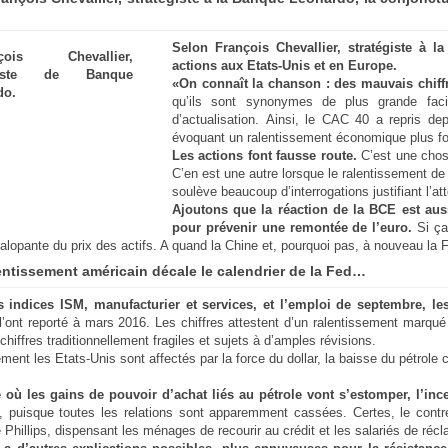
Selon François Chevallier, stratégiste à l
actions aux Etats-Unis et en Europe.
«On connaît la chanson : des mauvais chif
qu’ils sont synonymes de plus grande facil
d’actualisation. Ainsi, le CAC 40 a repris 
évoquant un ralentissement économique plus for
Les actions font fausse route.
C’est une chos
C’en est une autre lorsque le ralentissement de
soulève beaucoup d’interrogations justifiant l’at
Ajoutons que la réaction de la BCE est aus
pour prévenir une remontée de l’euro.
Si ça
 galopante du prix des actifs. A quand la Chine et, pourquoi pas, à nouveau la 
lentissement américain décale le calendrier de la Fed…
s indices ISM, manufacturier et services, et l’emploi de septembre, 
l’ont reporté à mars 2016. Les chiffres attestent d’un ralentissement marqu
chiffres traditionnellement fragiles et sujets à d’amples révisions.
ment les Etats-Unis sont affectés par la force du dollar, la baisse du pétrol
 où les gains de pouvoir d’achat liés au pétrole vont s’estomper, l’ince
s, puisque toutes les relations sont apparemment cassées. Certes, le contre
 Phillips, dispensant les ménages de recourir au crédit et les salariés de ré