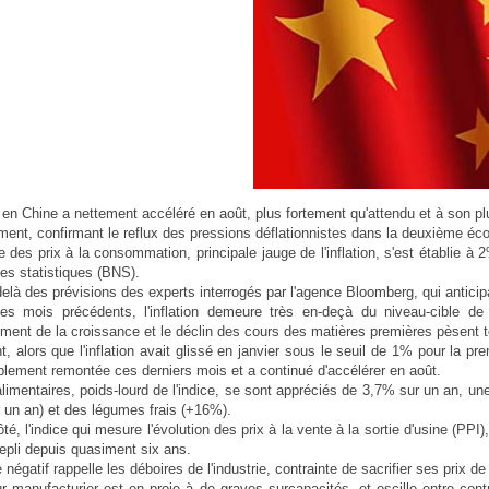
on en Chine a nettement accéléré en août, plus fortement qu'attendu et à son pl
ent, confirmant le reflux des pressions déflationnistes dans la deuxième éc
 des prix à la consommation, principale jauge de l'inflation, s'est établie à 
des statistiques (BNS).
delà des prévisions des experts interrogés par l'agence Bloomberg, qui antic
s mois précédents, l'inflation demeure très en-deçà du niveau-cible de
ement de la croissance et le déclin des cours des matières premières pèsent to
, alors que l'inflation avait glissé en janvier sous le seuil de 1% pour la prem
blement remontée ces derniers mois et a continué d'accélérer en août.
alimentaires, poids-lourd de l'indice, se sont appréciés de 3,7% sur un an, u
un an) et des légumes frais (+16%).
té, l'indice qui mesure l'évolution des prix à la vente à la sortie d'usine (PP
 repli depuis quasiment six ans.
e négatif rappelle les déboires de l'industrie, contrainte de sacrifier ses pri
r manufacturier est en proie à de graves surcapacités, et oscille entre cont