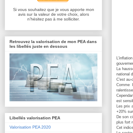
Si vous souhaitez que je vous apporte mon
avis sur la valeur de votre choix, alors
n’hésitez pas à me solliciter.
Retrouvez la valorisation de mon PEA dans
les libellés juste en dessous
L'inflati
gouvernem
La hausse
national 
C'est au-
Comme le
ralentiss
Cependant
est sensi
Les prix 
+20% sur 
De son cô
Libellés valorisation PEA
plus fort
Valorisation PEA 2020
Cet indic
Le secteu