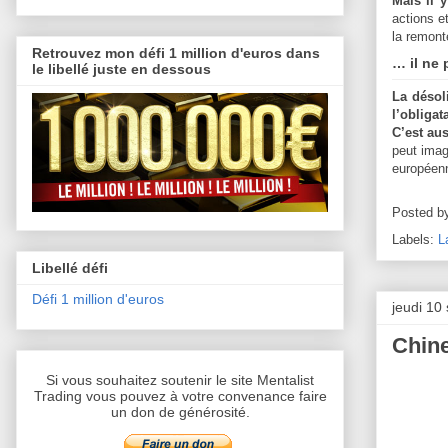
Mais il 
actions e
la remonté
Retrouvez mon défi 1 million d'euros dans
… il ne 
le libellé juste en dessous
La désol
l’obligat
C’est aus
peut imag
européenn
Posted b
Labels:
L
Libellé défi
Défi 1 million d'euros
jeudi 10
Chine
Si vous souhaitez soutenir le site Mentalist
Trading vous pouvez à votre convenance faire
un don de générosité.