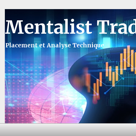
Mentalist Tra
Placement et Analyse Technique