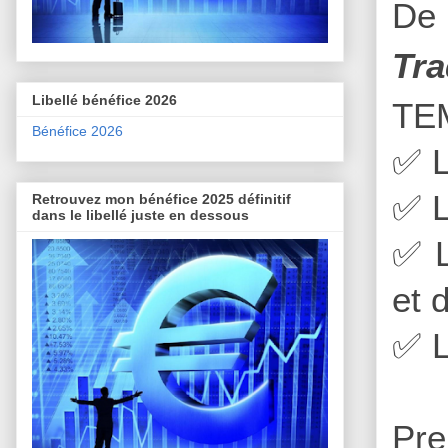
De 
Tra
Libellé bénéfice 2026
TE
Bénéfice 2026
✅
L
✅
L
Retrouvez mon bénéfice 2025 définitif
dans le libellé juste en dessous
✅
L
et 
✅
L
Pre