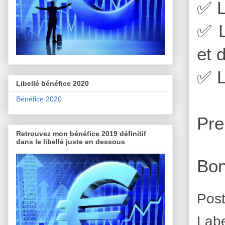
✅
L
✅
L
et 
✅
L
Libellé bénéfice 2020
Bénéfice 2020
Pre
Retrouvez mon bénéfice 2019 définitif
dans le libellé juste en dessous
Bon
Pos
Lab