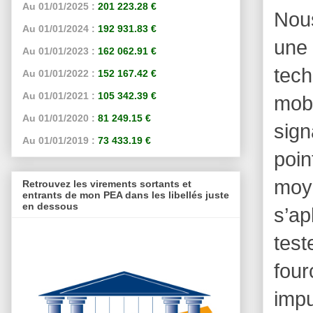
Au 01/01/2025 :
201 223.28 €
Nous
Au 01/01/2024 :
192 931.83 €
une
Au 01/01/2023 :
162 062.91 €
tech
Au 01/01/2022 :
152 167.42 €
Au 01/01/2021 :
105 342.39 €
mobi
Au 01/01/2020 :
81 249.15 €
sign
Au 01/01/2019 :
73 433.19 €
poi
moy
Retrouvez les virements sortants et
entrants de mon PEA dans les libellés juste
en dessous
s’ap
test
fou
impu