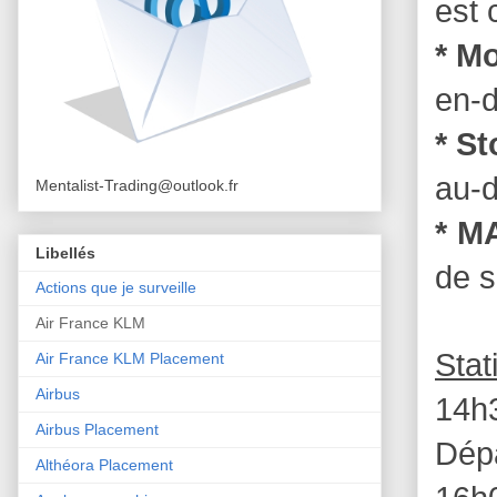
est 
* M
en-d
* S
au-d
Mentalist-Trading@outlook.fr
* M
Libellés
de s
Actions que je surveille
Air France KLM
Stat
Air France KLM Placement
Airbus
14h
Airbus Placement
Dépa
Althéora Placement