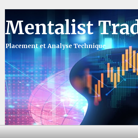
Mentalist Tra
Placement et Analyse Technique