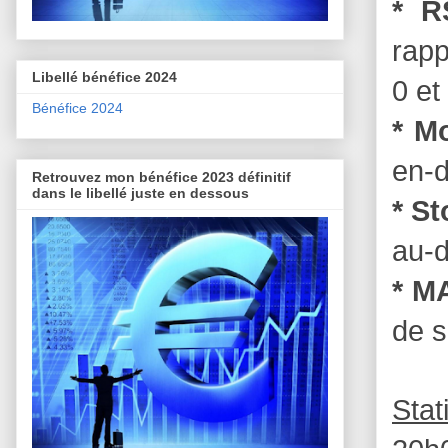
* R
rapp
Libellé bénéfice 2024
0 et
Bénéfice 2024
* M
en-d
Retrouvez mon bénéfice 2023 définitif
dans le libellé juste en dessous
* S
au-d
* M
de s
Stat