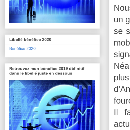
Nous
un g
se s
Libellé bénéfice 2020
mobi
Bénéfice 2020
sign
Néa
Retrouvez mon bénéfice 2019 définitif
dans le libellé juste en dessous
plu
d’A
four
Il f
actu