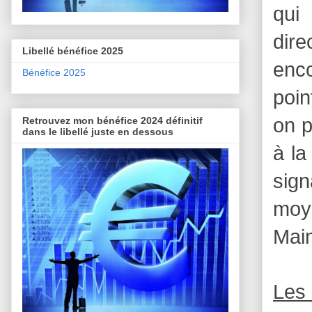
qui
dire
Libellé bénéfice 2025
enco
Bénéfice 2025
poin
on p
Retrouvez mon bénéfice 2024 définitif
dans le libellé juste en dessous
à la
sign
moye
Main
Les 