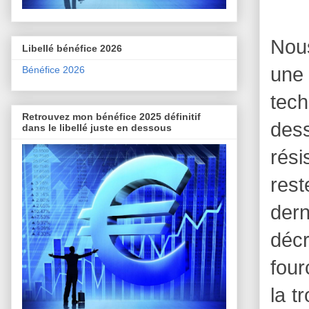
Nous
Libellé bénéfice 2026
une
Bénéfice 2026
tech
Retrouvez mon bénéfice 2025 définitif
dess
dans le libellé juste en dessous
rési
rest
der
déc
four
la t