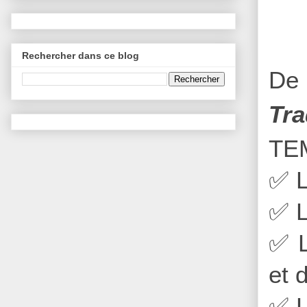
Rechercher dans ce blog
De 
Tra
TE
✅
L
✅
L
✅
L
et 
✅
L