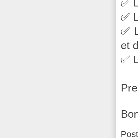
✅
L
✅
L
✅
L
et 
✅
L
Pre
Bon
Pos