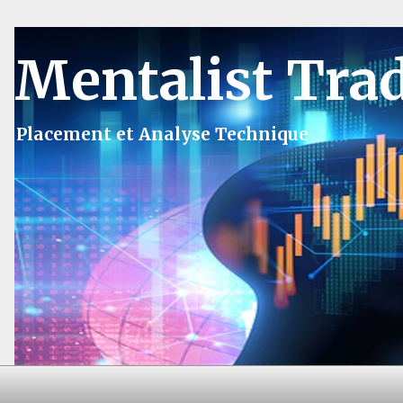
Mentalist Tra
Placement et Analyse Technique