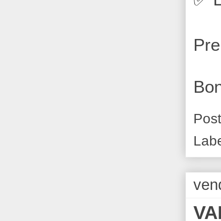
Pre
Bon
Pos
Lab
ven
VA