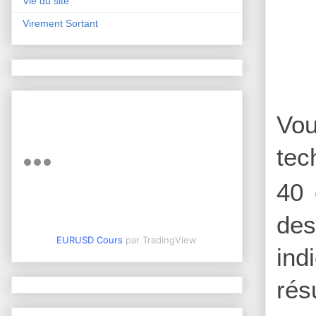
Vie du site
Virement Sortant
Vou
tec
40 
des
EURUSD Cours
par TradingView
ind
rés