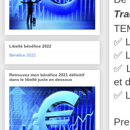
Tra
TE
✅
L
Libellé bénéfice 2022
✅
L
Bénéfice 2022
✅
L
Retrouvez mon bénéfice 2021 définitif
et 
dans le libellé juste en dessous
✅
L
Pre