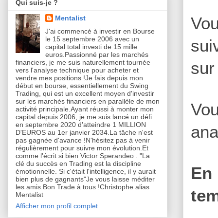
Qui suis-je ?
Vou
Mentalist
J'ai commencé à investir en Bourse
le 15 septembre 2006 avec un
sui
capital total investi de 15 mille
euros.Passionné par les marchés
sur
financiers, je me suis naturellement tournée
vers l'analyse technique pour acheter et
vendre mes positions !Je fais depuis mon
début en bourse, essentiellement du Swing
Trading, qui est un excellent moyen d'investir
sur les marchés financiers en parallèle de mon
Vou
activité principale.Ayant réussi à monter mon
capital depuis 2006, je me suis lancé un défi
en septembre 2020 d'atteindre 1 MILLION
ana
D'EUROS au 1er janvier 2034.La tâche n'est
pas gagnée d'avance !N'hésitez pas à venir
régulièrement pour suivre mon évolution.Et
comme l'écrit si bien Victor Sperandeo : "La
clé du succès en Trading est la discipline
En 
émotionnelle. Si c'était l'intelligence, il y aurait
bien plus de gagnants"Je vous laisse méditer
les amis.Bon Trade à tous !Christophe alias
tem
Mentalist
Afficher mon profil complet