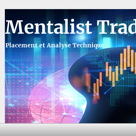
Mentalist Tra
Placement et Analyse Technique