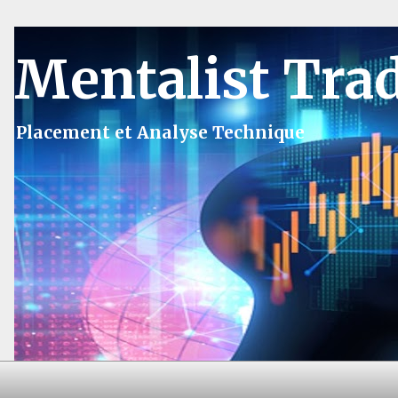
Mentalist Tra
Placement et Analyse Technique