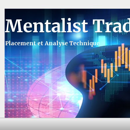
Mentalist Tra
Placement et Analyse Technique