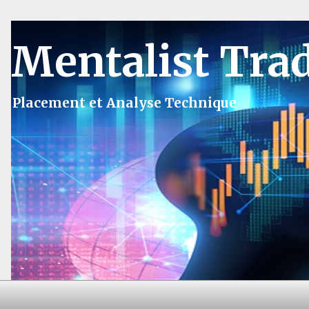
Mentalist Tra
Placement et Analyse Technique