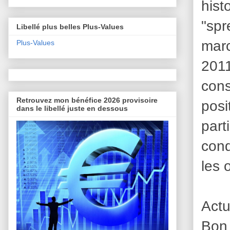
his
"spr
Libellé plus belles Plus-Values
marc
Plus-Values
2011
cons
Retrouvez mon bénéfice 2026 provisoire
pos
dans le libellé juste en dessous
part
cond
les 
Actu
Bon