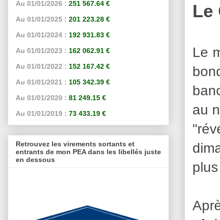
Au 01/01/2026 :
251 567.64 €
Le
Au 01/01/2025 :
201 223.28 €
Au 01/01/2024 :
192 931.83 €
Le m
Au 01/01/2023 :
162 062.91 €
Au 01/01/2022 :
152 167.42 €
bon
Au 01/01/2021 :
105 342.39 €
banc
Au 01/01/2020 :
81 249.15 €
au n
Au 01/01/2019 :
73 433.19 €
"rév
Retrouvez les virements sortants et
dima
entrants de mon PEA dans les libellés juste
en dessous
plus
Aprè