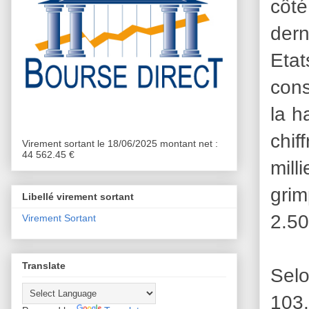
côté
dern
Etat
cons
la h
chif
Virement sortant le 18/06/2025 montant net :
44 562.45 €
mill
gri
Libellé virement sortant
2.50
Virement Sortant
Translate
Selo
103.