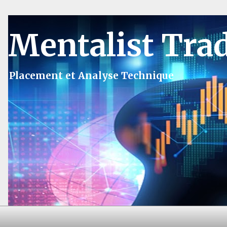
Mentalist Tra
Placement et Analyse Technique