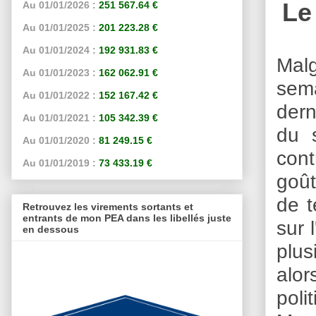
Le
Au 01/01/2026 :
251 567.64 €
Au 01/01/2025 :
201 223.28 €
Au 01/01/2024 :
192 931.83 €
Malg
Au 01/01/2023 :
162 062.91 €
sem
Au 01/01/2022 :
152 167.42 €
dern
Au 01/01/2021 :
105 342.39 €
du 
Au 01/01/2020 :
81 249.15 €
cont
Au 01/01/2019 :
73 433.19 €
goût
de t
Retrouvez les virements sortants et
entrants de mon PEA dans les libellés juste
sur 
en dessous
plus
alor
poli