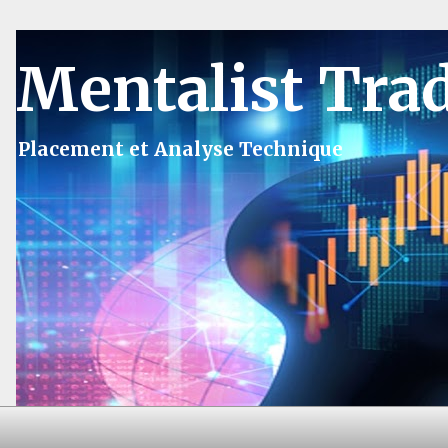
Mentalist Tra
Placement et Analyse Technique