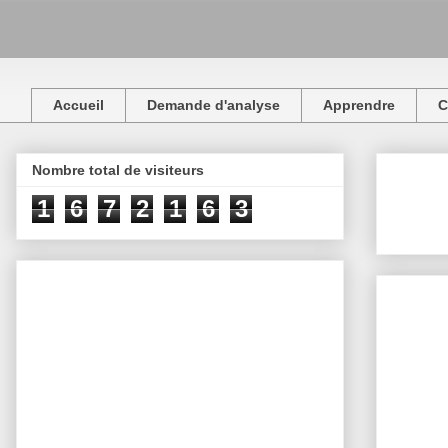
Accueil
Demande d'analyse
Apprendre
C
Nombre total de visiteurs
1
6
7
2
1
6
3