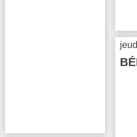
jeu
BÉ