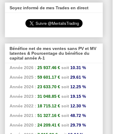
Soyez informé de mes Trades en direct
Bénéfice net de mes ventes sans PV et MV
latentes & Pourcentage du bénéfice du
capital année A-1
Année 2026 :
25 937.46 €
soit
10.31 %
Année 2025 :
59 601.17 €
soit
29.61 %
Année 2024 :
23 633.70 €
soit
12.25 %
Année 2023 :
31 048.85 €
soit
19.15 %
Année 2022 :
18 715.12 €
soit
12.30 %
Année 2021 :
51 327.16 €
soit
48.72 %
Année 2020 :
24 209.41 €
soit
29.79 %