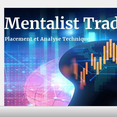
Mentalist Tra
Placement et Analyse Technique