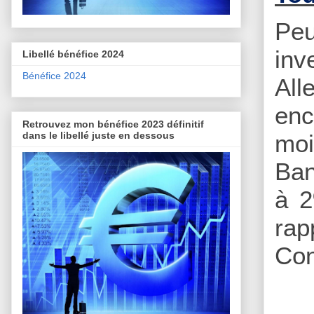
Peu
inv
Libellé bénéfice 2024
Bénéfice 2024
All
enc
Retrouvez mon bénéfice 2023 définitif
dans le libellé juste en dessous
moi
Ban
à 2
rap
Con