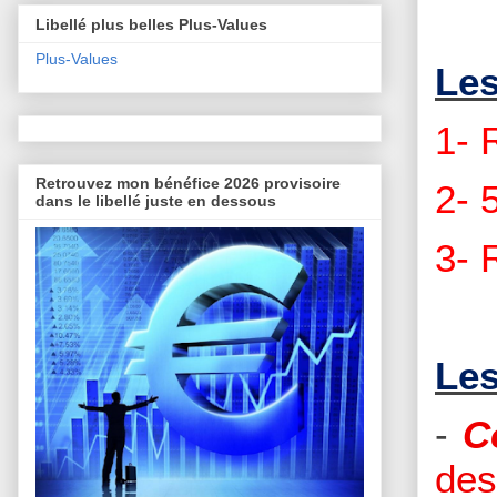
Libellé plus belles Plus-Values
Plus-Values
Les
1-
Retrouvez mon bénéfice 2026 provisoire
2- 
dans le libellé juste en dessous
3-
Les
-
C
des