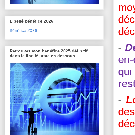
mo
déc
Libellé bénéfice 2026
déc
Bénéfice 2026
-
D
Retrouvez mon bénéfice 2025 définitif
en-
dans le libellé juste en dessous
qui
res
-
L
de
déc