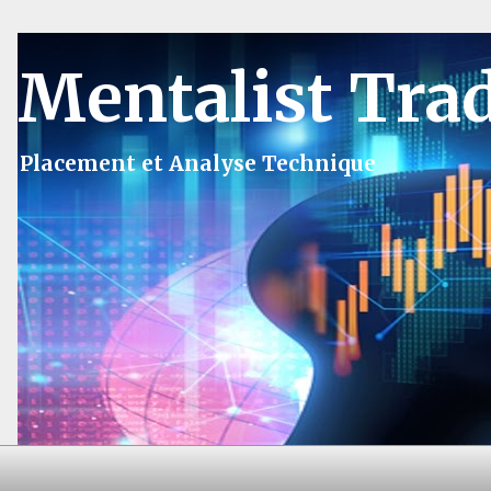
Mentalist Tra
Placement et Analyse Technique