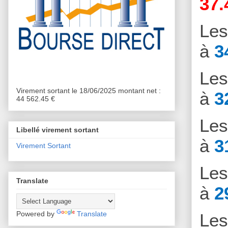
37.
Le
à
3
Le
Virement sortant le 18/06/2025 montant net :
à
3
44 562.45 €
Le
Libellé virement sortant
à
3
Virement Sortant
Le
Translate
à
2
Powered by
Translate
Le