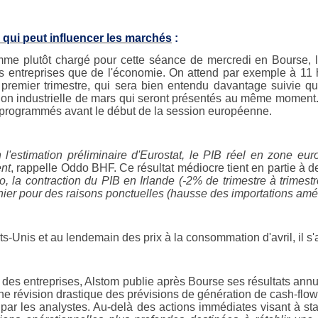
 qui peut influencer les marchés
:
me plutôt chargé pour cette séance de mercredi en Bourse, l
s entreprises que de l'économie. On attend par exemple à 11 
 premier trimestre, qui sera bien entendu davantage suivie 
on industrielle de mars qui seront présentés au même moment. Des
programmés avant le début de la session européenne.
 l'estimation préliminaire d'Eurostat, le PIB réel en zone eu
nt
, rappelle Oddo BHF. Ce résultat médiocre tient en partie à 
, la contraction du PIB en Irlande (-2% de trimestre à trimest
rnier pour des raisons ponctuelles (hausse des importations am
ts-Unis et au lendemain des prix à la consommation d'avril, il s
des entreprises, Alstom publie après Bourse ses résultats annuels
ne révision drastique des prévisions de génération de cash-flow
 par les analystes. Au-delà des actions immédiates visant à stab