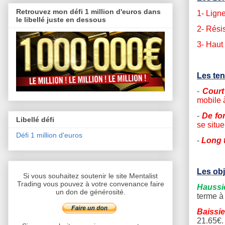
Retrouvez mon défi 1 million d'euros dans
1- Lign
le libellé juste en dessous
2- Rési
3- Haut
Les te
-
Court
mobile 
-
De fo
Libellé défi
se situ
Défi 1 million d'euros
-
Long 
Les obj
Si vous souhaitez soutenir le site Mentalist
Trading vous pouvez à votre convenance faire
Haussi
un don de générosité.
terme à
Baissie
21.65€.