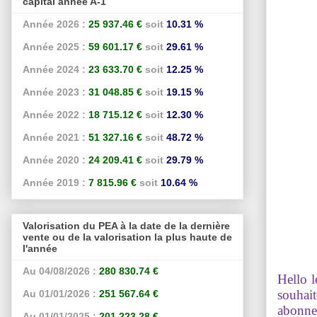
capital année A-1
Année 2026 :
25 937.46 €
soit
10.31 %
Année 2025 :
59 601.17 €
soit
29.61 %
Année 2024 :
23 633.70 €
soit
12.25 %
Année 2023 :
31 048.85 €
soit
19.15 %
Année 2022 :
18 715.12 €
soit
12.30 %
Année 2021 :
51 327.16 €
soit
48.72 %
Année 2020 :
24 209.41 €
soit
29.79 %
Année 2019 :
7 815.96 €
soit
10.64 %
Valorisation du PEA à la date de la dernière
vente ou de la valorisation la plus haute de
l'année
Au 04/08/2026 :
280 830.74 €
Hello l
souhait
Au 01/01/2026 :
251 567.64 €
abonne
Au 01/01/2025 :
201 223.28 €