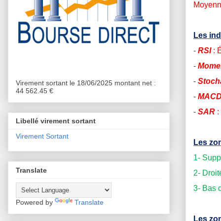
Moyenne
Les ind
-
RSI
: 
-
Mome
-
Stoch
Virement sortant le 18/06/2025 montant net :
44 562.45 €
-
MAC
-
SAR
:
Libellé virement sortant
Virement Sortant
Les zon
1- Supp
Translate
2- Droi
3- Bas 
Powered by
Translate
Les zon