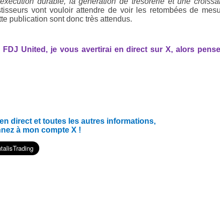
 exécution durable, la génération de trésorerie et une croiss
isseurs vont vouloir attendre de voir les retombées de mes
te publication sont donc très attendus.
FDJ United, je vous avertirai en direct sur X, alors pens
 direct et toutes les autres informations,
nnez à mon compte X !