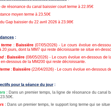
e de résonance du canal baissier court terme à 22.95€
stance moyen terme à 23.50€
 du Gap baissier du 22 avril 2026 à 23.98€
ndances
:
 terme
:
Baissière
(07/05/2026) - Le cours évolue en-desso
à 20 jours, dont la MM7 qui reste décroissante se situe en-dess
nd
:
Baissière
(08/05/2026) - Le cours évolue en-dessous de l
e en-dessous de la MM200 qui reste décroissante.
terme
:
Baissière
(22/04/2026) - Le cours évolue en-dessous de
ectifs pour la séance du jour
:
ers
: Dans un premier temps, la ligne de résonance du canal ba
 23.50€.
rs
: Dans un premier temps, le support long terme qui se situe 