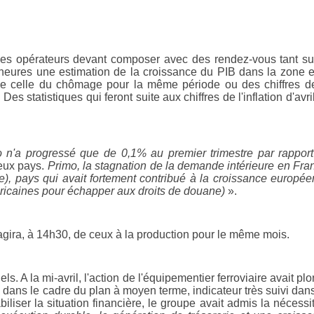
es opérateurs devant composer avec des rendez-vous tant su
heures une estimation de la croissance du PIB dans la zone 
que celle du chômage pour la même période ou des chiffres d
 statistiques qui feront suite aux chiffres de l'inflation d'avri
ro n'a progressé que de 0,1% au premier trimestre par rappor
deux pays.
Primo, la stagnation de la demande intérieure en Fra
re), pays qui avait fortement contribué à la croissance europé
éricaines pour échapper aux droits de douane)
».
'agira, à 14h30, de ceux à la production pour le même mois.
. A la mi-avril, l'action de l'équipementier ferroviaire avait pl
 dans le cadre du plan à moyen terme, indicateur très suivi dan
iliser la situation financière, le groupe avait admis la nécessi