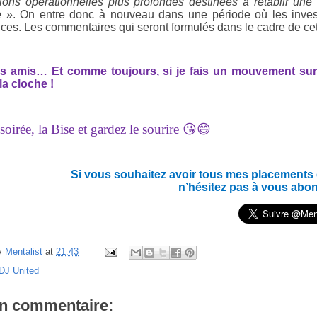
tions opérationnelles plus profondes destinées à rétablir une
e
». On entre donc à nouveau dans une période où les invest
rices. Les commentaires qui seront formulés dans le cadre de cet
es amis… Et c
omme toujours, si je fais un mouvement sur 
la cloche !
oirée, la Bise et gardez le sourire 😘😄
Si vous souhaitez avoir tous mes placements en
n’hésitez pas à vous abo
y
Mentalist
at
21:43
DJ United
n commentaire: