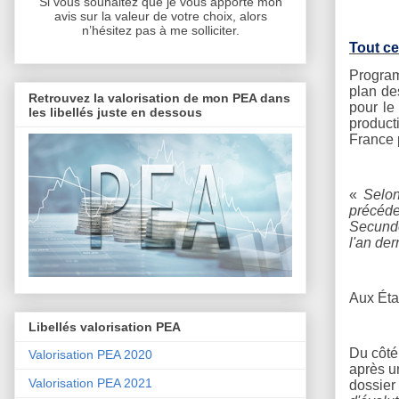
Si vous souhaitez que je vous apporte mon
avis sur la valeur de votre choix, alors
n’hésitez pas à me solliciter.
Tout ce
Program
plan de
Retrouvez la valorisation de mon PEA dans
pour le
les libellés juste en dessous
producti
France 
«
Selon
précéde
Secundo
l'an de
Aux Éta
Libellés valorisation PEA
Du côté 
Valorisation PEA 2020
après u
Valorisation PEA 2021
dossier