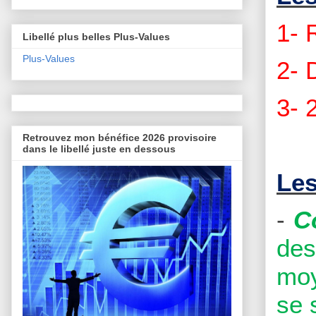
1-
Libellé plus belles Plus-Values
Plus-Values
2-
3- 
Retrouvez mon bénéfice 2026 provisoire
dans le libellé juste en dessous
Les
-
C
des
moy
se 