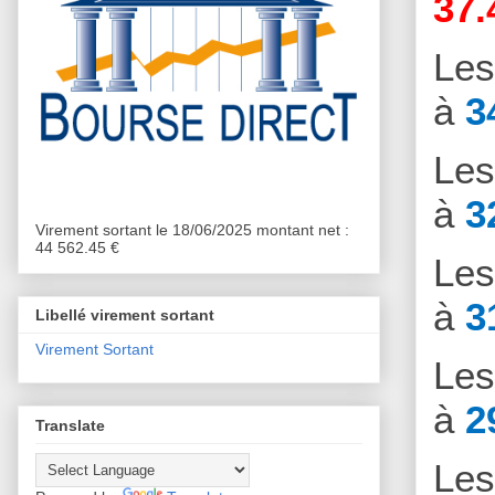
37.
Le
à
3
Le
à
3
Virement sortant le 18/06/2025 montant net :
44 562.45 €
Le
à
3
Libellé virement sortant
Virement Sortant
Le
à
2
Translate
Le