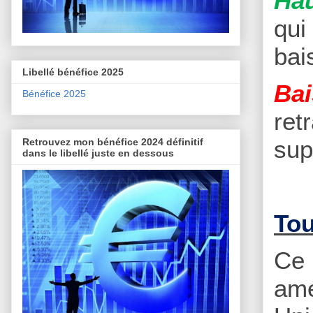
Hau
qui
bai
Libellé bénéfice 2025
Bai
Bénéfice 2025
ret
sup
Retrouvez mon bénéfice 2024 définitif
dans le libellé juste en dessous
Tou
Ce
amé