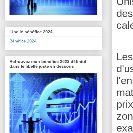
Uni
des
cal
Libellé bénéfice 2024
Bénéfice 2024
Le
Retrouvez mon bénéfice 2023 définitif
d'u
dans le libellé juste en dessous
l'e
mat
pri
zon
exa