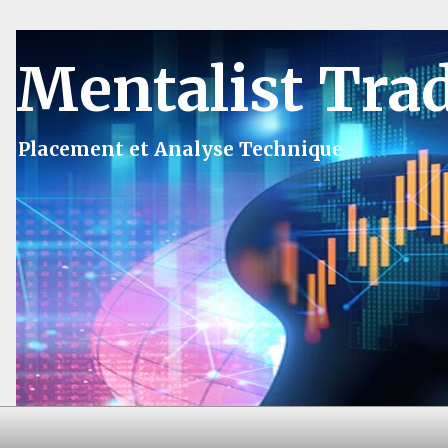
Mentalist Tra
Placement et Analyse Technique