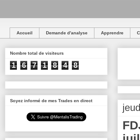
Accueil
Demande d'analyse
Apprendre
C
Nombre total de visiteurs
1
6
7
1
8
4
8
Soyez informé de mes Trades en direct
jeud
FDJ
jui