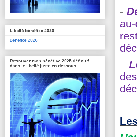
-
D
au-
Libellé bénéfice 2026
res
Bénéfice 2026
déc
-
L
Retrouvez mon bénéfice 2025 définitif
dans le libellé juste en dessous
de
déc
Les