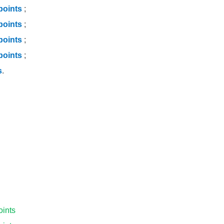
points
;
points
;
points
;
points
;
s
.
oints