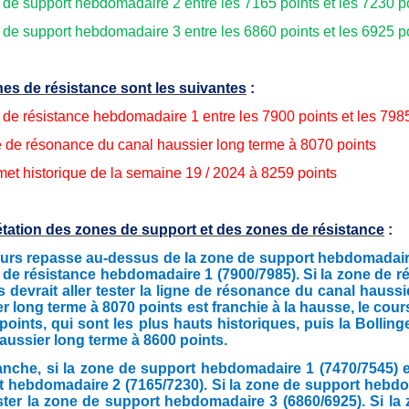
 de support hebdomadaire 2 entre les 7165 points et les 7230 p
 de support hebdomadaire 3 entre les 6860 points et les 6925 p
es de résistance sont les suivantes
:
 de résistance hebdomadaire 1 entre les 7900 points et les 798
e de résonance du canal haussier long terme à 8070 points
et historique de la semaine 19 / 2024 à 8259 points
étation des zones de support et des zones de résistance
:
ours repasse au-dessus de la zone de support hebdomadaire 1 
 de résistance hebdomadaire 1 (7900/7985). Si la zone de r
s devrait aller tester la ligne de résonance du canal hauss
r long terme à 8070 points est franchie à la hausse, le cou
points, qui sont les plus hauts historiques, puis la Bolling
aussier long terme à 8600 points.
nche, si la zone de support hebdomadaire 1 (7470/7545) est 
 hebdomadaire 2 (7165/7230). Si la zone de support hebdoma
ester la zone de support hebdomadaire 3 (6860/6925). Si la