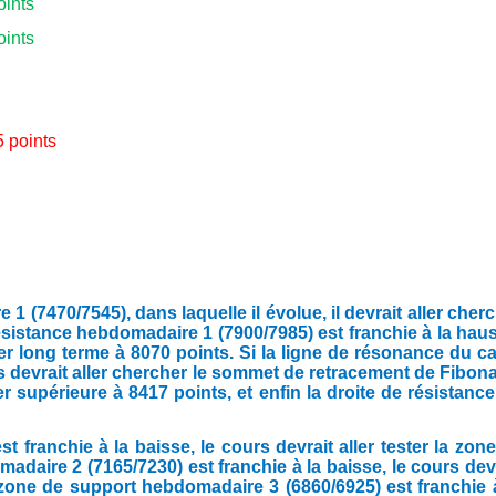
oints
oints
5 points
(7470/7545), dans laquelle il évolue, il devrait aller cher
ésistance hebdomadaire 1 (7900/7985) est franchie à la hau
ier long terme à 8070 points. Si la ligne de résonance du c
rs devrait aller chercher le sommet de retracement de Fibon
er supérieure à 8417 points, et enfin la droite de résistanc
franchie à la baisse, le cours devrait aller tester la zon
daire 2 (7165/7230) est franchie à la baisse, le cours dev
 zone de support hebdomadaire 3 (6860/6925) est franchie 