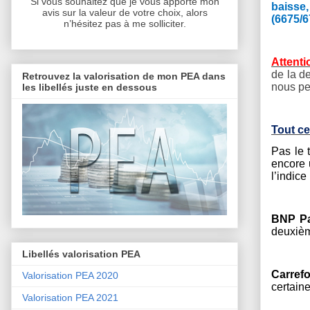
Si vous souhaitez que je vous apporte mon
baisse
avis sur la valeur de votre choix, alors
(6675/6
n’hésitez pas à me solliciter.
Attenti
de la d
Retrouvez la valorisation de mon PEA dans
nous pe
les libellés juste en dessous
Tout ce
Pas le 
encore 
l’indice
BNP Pa
deuxièm
Libellés valorisation PEA
Carref
Valorisation PEA 2020
certain
Valorisation PEA 2021