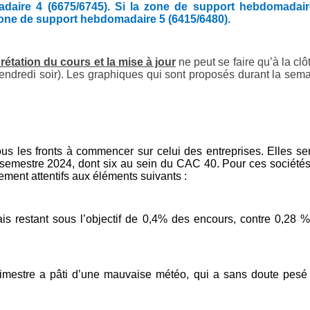
madaire 4 (6675/6745). Si la zone de support hebdomadair
la zone de support hebdomadaire 5 (6415/6480).
prétation du cours et la mise à jour
ne peut se faire qu’à la clô
 vendredi soir). Les graphiques qui sont proposés durant la sem
ous les fronts à commencer sur celui des entreprises. Elles se
r semestre 2024, dont six au sein du CAC 40. Pour ces société
rement attentifs aux éléments suivants :
ais restant sous l’objectif de 0,4% des encours, contre 0,28 
rimestre a pâti d’une mauvaise météo, qui a sans doute pesé