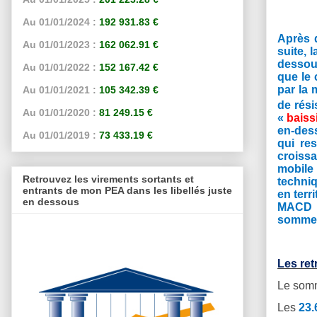
Au 01/01/2024 :
192 931.83 €
Après 
Au 01/01/2023 :
162 062.91 €
suite, 
dessou
Au 01/01/2022 :
152 167.42 €
que le 
par la 
Au 01/01/2021 :
105 342.39 €
de rési
Au 01/01/2020 :
81 249.15 €
«
baiss
en-des
Au 01/01/2019 :
73 433.19 €
qui re
croissa
mobile
Retrouvez les virements sortants et
techniq
entrants de mon PEA dans les libellés juste
en terr
en dessous
MACD q
sommes 
Les re
Le somm
Les
23