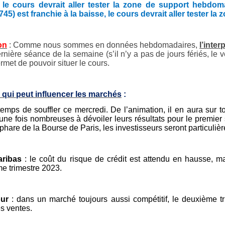
, le cours devrait aller tester la zone de support hebdo
745) est franchie à la baisse, le cours devrait aller tester 
on
: Comme nous sommes en données hebdomadaires,
l’inter
ernière séance de la semaine (s’il n’y a pas de jours fériés, le
rmet de pouvoir situer le cours.
 qui peut influencer les marchés
:
temps de souffler ce mercredi. De l’animation, il en aura sur t
une fois nombreuses à dévoiler leurs résultats pour le premie
 phare de la Bourse de Paris, les investisseurs seront particuliè
ribas
: le coût du risque de crédit est attendu en hausse, m
e trimestre 2023.
our
: dans un marché toujours aussi compétitif, le deuxième t
es ventes.