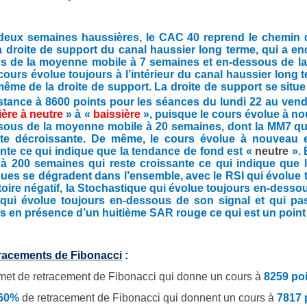
deux semaines haussières, le CAC 40 reprend le chemin de
la droite de support du canal haussier long terme, qui a en
s de la moyenne mobile à 7 semaines et en-dessous de l
cours évolue toujours à l’intérieur du canal haussier long 
même de la droite de support. La droite de support se situe 
stance à 8600 points pour les séances du lundi 22
au vendr
ière à neutre
» à «
baissière
», puisque le cours évolue à n
sous de la moyenne mobile à 20 semaines, dont la MM7 qui
ste décroissante. De même, le cours évolue à nouveau
nte ce qui indique que la tendance de fond est «
neutre
».
 à 200 semaines qui reste croissante ce qui indique que 
ues se dégradent dans l’ensemble, avec le RSI qui évolue
itoire négatif, la Stochastique qui évolue toujours en-dess
ui évolue toujours en-dessous de son signal et qui pass
en présence d’un huitième SAR rouge ce qui est un point 
tracements de Fibonacci
:
et de retracement de Fibonacci qui donne un cours à
8259 po
.60%
de
retracement de Fibonacci qui donnent un cours à
7817 