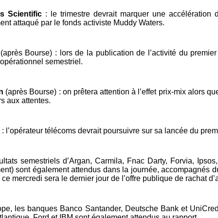
s Scientific
: le trimestre devrait marquer une accélération
nt attaqué par le fonds activiste Muddy Waters.
(après Bourse) : lors de la publication de l’activité du premie
 opérationnel semestriel.
n
(après Bourse) : on prêtera attention à l’effet prix-mix alors 
rs aux attentes.
: l’opérateur télécoms devrait poursuivre sur sa lancée du premi
ultats semestriels d’Argan, Carmila, Fnac Darty, Forvia, Ipsos
nt) sont également attendus dans la journée, accompagnés du ch
, ce mercredi sera le dernier jour de l’offre publique de rachat d
pe, les banques Banco Santander, Deutsche Bank et UniCredit 
tlantique, Ford et IBM sont également attendus au rapport.