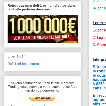
2- Zone
Retrouvez mon défi 1 million d'euros dans
3- Zone
le libellé juste en dessous
Les zon
1- Zone
2- Lign
3- Somm
Libellé défi
Interpr
Défi 1 million d'euros
Si le c
la zone
le cour
haussie
Si vous souhaitez soutenir le site Mentalist
à 8259 
Trading vous pouvez à votre convenance faire
canal h
un don de générosité.
En reva
support
aller t