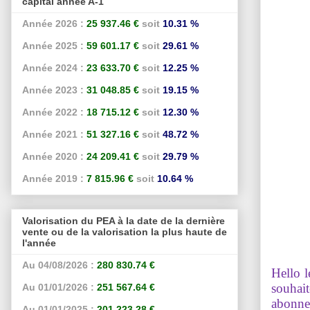
capital année A-1
Année 2026 :
25 937.46 €
soit
10.31 %
Année 2025 :
59 601.17 €
soit
29.61 %
Année 2024 :
23 633.70 €
soit
12.25 %
Année 2023 :
31 048.85 €
soit
19.15 %
Année 2022 :
18 715.12 €
soit
12.30 %
Année 2021 :
51 327.16 €
soit
48.72 %
Année 2020 :
24 209.41 €
soit
29.79 %
Année 2019 :
7 815.96 €
soit
10.64 %
Valorisation du PEA à la date de la dernière
vente ou de la valorisation la plus haute de
l'année
Au 04/08/2026 :
280 830.74 €
Hello l
souhait
Au 01/01/2026 :
251 567.64 €
abonne
Au 01/01/2025 :
201 223.28 €