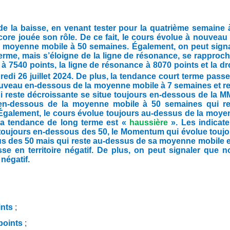
 la baisse, en venant tester pour la quatrième semaine à
core jouée son rôle. De ce fait, le cours évolue à nouveau
a moyenne mobile à 50 semaines. Également, o
n peut sign
terme, mais s’éloigne de la ligne de résonance, se rapproc
à 7540 points, la ligne de résonance à 8070 points et la dr
edi 26 juillet 2024. De plus, la tendance court terme pass
ouveau en-dessous de la moyenne mobile à 7 semaines et r
 reste décroissante se situe toujours en-dessous de la M
 en-dessous de la moyenne mobile à 50 semaines qui re
 Également, le cours évolue toujours au-dessus de la moy
la tendance de long terme est «
haussière
». Les indicat
 toujours en-dessous des 50, le Momentum qui évolue touj
ous des 50 mais qui reste au-dessus de sa moyenne mobile e
e en territoire négatif. De plus, on peut signaler que n
négatif.
ints
;
points
;