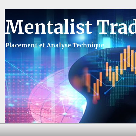
Mentalist Tra
Placement et Analyse Technique