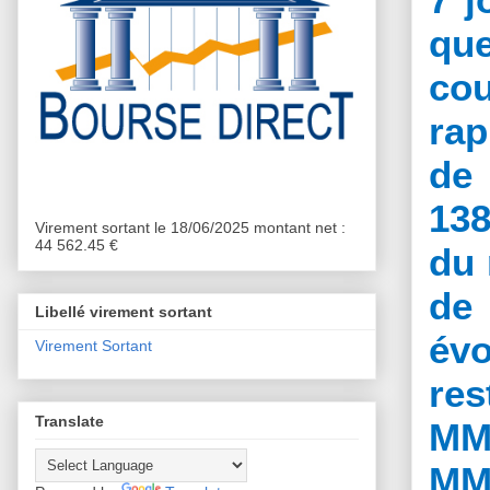
que
cou
rap
de 
138
Virement sortant le 18/06/2025 montant net :
44 562.45 €
du 
de
Libellé virement sortant
év
Virement Sortant
res
Translate
MM7
MM2