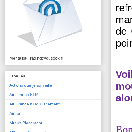
ref
mar
de 
poi
Mentalist-Trading@outlook.fr
Vo
Libellés
mou
Actions que je surveille
alo
Air France KLM
Air France KLM Placement
Airbus
Airbus Placement
Bon