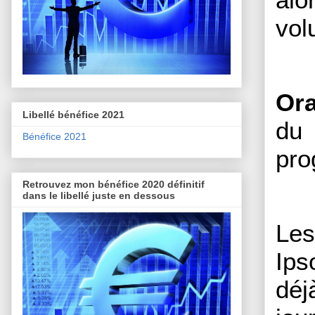
vol
Or
Libellé bénéfice 2021
du
Bénéfice 2021
pro
Retrouvez mon bénéfice 2020 définitif
dans le libellé juste en dessous
Les
Ips
déj