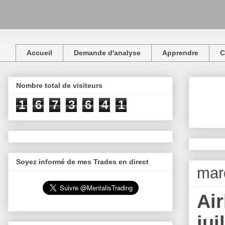
Accueil
Demande d'analyse
Apprendre
C
Nombre total de visiteurs
1
6
7
3
6
4
1
Soyez informé de mes Trades en direct
mard
Air
jui