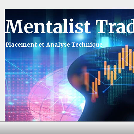
Mentalist Tra
Placement et Analyse Technique