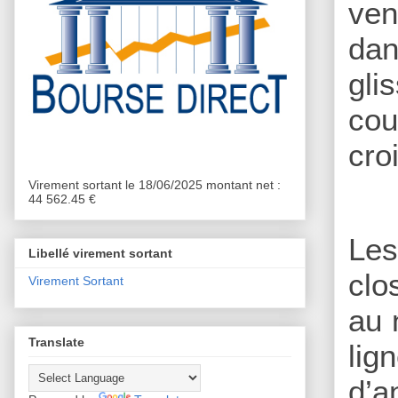
ven
dan
gli
cou
cro
Virement sortant le 18/06/2025 montant net :
44 562.45 €
Le
Libellé virement sortant
clo
Virement Sortant
au 
Translate
lig
d’a