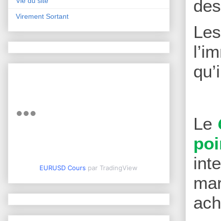
des
Vie du site
Virement Sortant
Le
l’i
qu’
Le
poi
int
EURUSD Cours
par TradingView
mar
ach