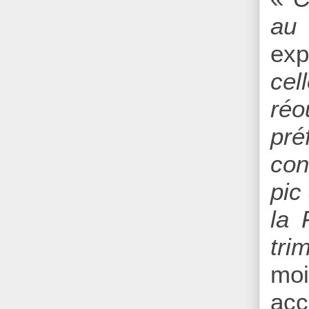
au 
exp
cel
réo
pré
con
pic
la 
tri
moi
acc