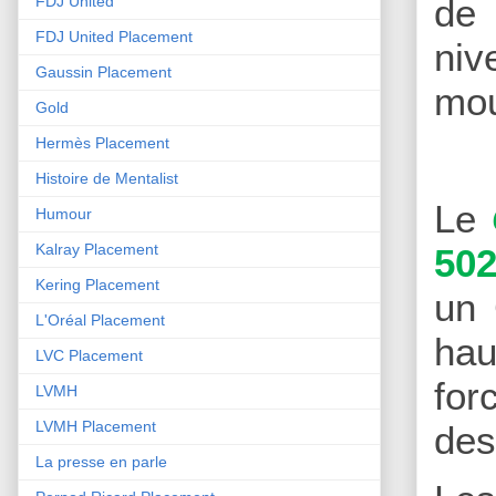
de 
FDJ United
FDJ United Placement
niv
Gaussin Placement
mo
Gold
Hermès Placement
Histoire de Mentalist
Le
Humour
Kalray Placement
502
Kering Placement
un 
L'Oréal Placement
hau
LVC Placement
for
LVMH
LVMH Placement
des
La presse en parle