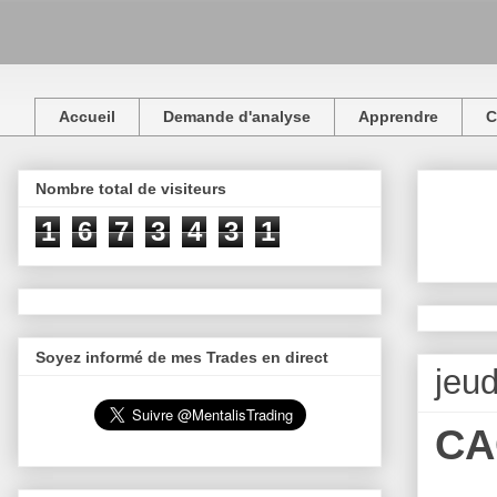
Accueil
Demande d'analyse
Apprendre
C
Nombre total de visiteurs
1
6
7
3
4
3
1
Soyez informé de mes Trades en direct
jeud
CAC