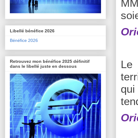
MM2
soi
Ori
Libellé bénéfice 2026
Bénéfice 2026
L
Retrouvez mon bénéfice 2025 définitif
dans le libellé juste en dessous
ter
qui
ten
Ori