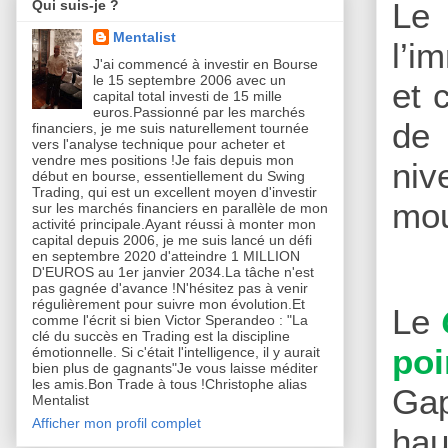
Le
Qui suis-je ?
Mentalist
l’i
J'ai commencé à investir en Bourse
le 15 septembre 2006 avec un
et 
capital total investi de 15 mille
euros.Passionné par les marchés
de 
financiers, je me suis naturellement tournée
vers l'analyse technique pour acheter et
vendre mes positions !Je fais depuis mon
niv
début en bourse, essentiellement du Swing
Trading, qui est un excellent moyen d'investir
mo
sur les marchés financiers en parallèle de mon
activité principale.Ayant réussi à monter mon
capital depuis 2006, je me suis lancé un défi
en septembre 2020 d'atteindre 1 MILLION
D'EUROS au 1er janvier 2034.La tâche n'est
pas gagnée d'avance !N'hésitez pas à venir
régulièrement pour suivre mon évolution.Et
Le
comme l'écrit si bien Victor Sperandeo : "La
clé du succès en Trading est la discipline
poi
émotionnelle. Si c'était l'intelligence, il y aurait
bien plus de gagnants"Je vous laisse méditer
les amis.Bon Trade à tous !Christophe alias
Gap
Mentalist
Afficher mon profil complet
hau