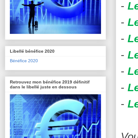
-
L
-
Le
-
Le
-
L
Libellé bénéfice 2020
Bénéfice 2020
-
L
Retrouvez mon bénéfice 2019 définitif
-
Le
dans le libellé juste en dessous
-
L
Vou