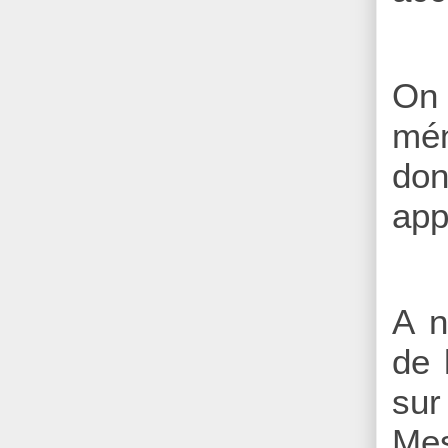
On 
mén
don
app
A n
de 
sur
Me