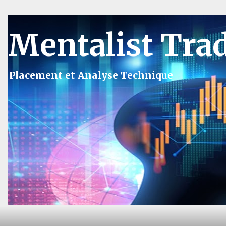
Mentalist Tra
Placement et Analyse Technique