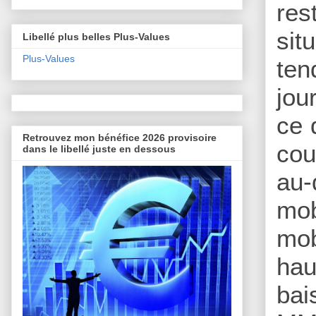
res
sit
Libellé plus belles Plus-Values
Plus-Values
ten
jou
ce 
Retrouvez mon bénéfice 2026 provisoire
cou
dans le libellé juste en dessous
au-
mob
mo
hau
bai