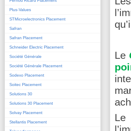
Le
Pernod Ricard Placement
l’i
Plus-Values
STMicroelectronics Placement
qu’
Safran
Safran Placement
Schneider Electric Placement
Le
Société Générale
poi
Société Générale Placement
int
Sodexo Placement
Soitec Placement
mar
Solutions 30
ach
Solutions 30 Placement
Solvay Placement
Le
Stellantis Placement
l’i