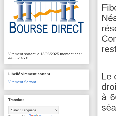
Fib
Néa
ré
Con
res
Virement sortant le 18/06/2025 montant net :
44 562.45 €
Le 
Libellé virement sortant
Virement Sortant
dro
à 6
Translate
séa