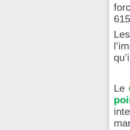
for
615
Le
l’i
qu’
Le
poi
int
mar