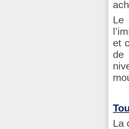
ach
Le
l’i
et 
de 
niv
mo
Tou
La 