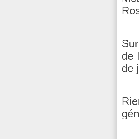
Ros
Sur
de 
de j
Rie
gén