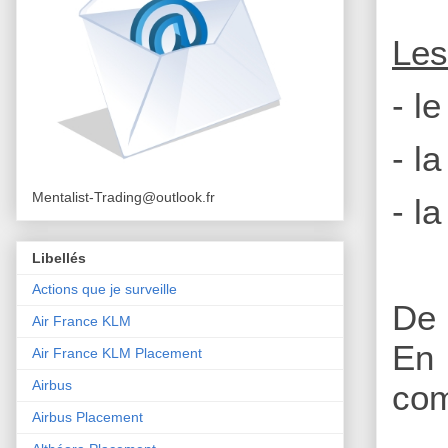
Les
- l
- l
Mentalist-Trading@outlook.fr
- l
Libellés
Actions que je surveille
De 
Air France KLM
En 
Air France KLM Placement
Airbus
com
Airbus Placement