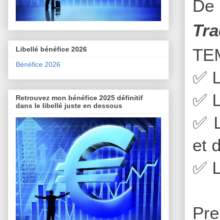
De 
Tra
Libellé bénéfice 2026
TE
Bénéfice 2026
✅
L
✅
L
Retrouvez mon bénéfice 2025 définitif
dans le libellé juste en dessous
✅
L
et 
✅
L
Pre