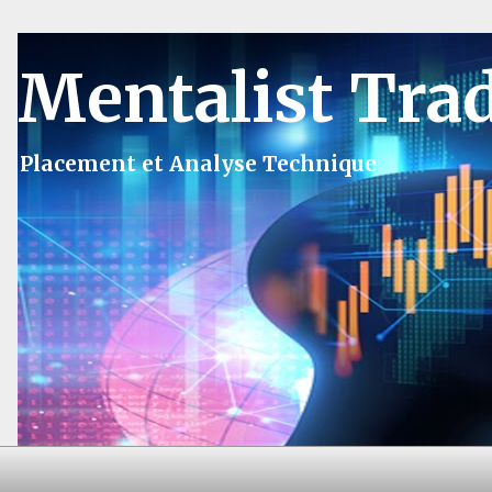
Mentalist Tra
Placement et Analyse Technique