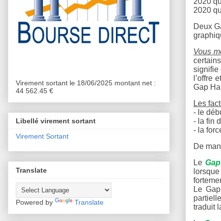
2020 qu
2020 qu
Deux Ga
graphiq
Vous me
certain
signifie
l’offre 
Virement sortant le 18/06/2025 montant net :
Gap Hau
44 562.45 €
Les fac
- le dé
- la fin
Libellé virement sortant
- la for
Virement Sortant
De mani
Le
Gap
Translate
lorsque
fortemen
Le Gap 
partiel
Powered by
Translate
traduit