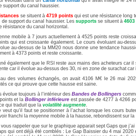
ui évoluait dans un
canal horizontal
qu’il avait intégré le 24
e support du canal haussier.
istances
se situent à
4719 points
qui est une résistance long
te de support du canal haussier. Les
supports
se situent à
4603
e résistance du canal horizontal.
nne mobile à 7 jours actuellement à 4525 points reste croiss
ints qui est croissante également. Le cours évoluant au-dess
lue au-dessus de la MM20 nous donne une tendance haussière
ment à 4373 points et reste croissante.
gné également que le RSI reste aux mains des acheteurs car il s
ente car il évolue au-dessus des 30, ni en zone de surachat car
eau des volumes échangés, on avait 4106 M€ le 26 mai 202
és ce qui prouve que cette hausse est saine.
 évolue toujours à l’intérieur des
Bandes de Bollingers
comme
points et la
Bollinger inférieure
est passée de 4277 à 4266 poi
e qui traduit que la
volatilité augmente
.
 veut qu’il faut se positionner à l’achat lorsque les cours bute
voir franchi la moyenne mobile à la hausse, rebondissent sur la
vous rappeler que sur le graphique apparait sept Gaps que j’ai e
ps qui ont déjà été comblés : Le Gap Baissier du 4 mai 2020 