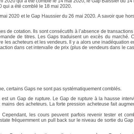
il 2020 qui a été comblé le 14 mai 2020, le Gap Baissier du 14
0 qui a été comblé le 18 mai 2020.
mai 2020 et le Gap Haussier du 26 mai 2020. A savoir que hor
 de cotation. Ils sont consécutifs à l’absence de transactions
a demande de titres. Les Gaps traduisent un excès du marché. 
tre les acheteurs et les vendeurs. Il y a alors une inadéquation e
nsaction dans cet intervalle de prix (plus de vendeurs dans le ca
he, certains Gaps ne sont pas systématiquement comblés.
s
est un Gap de rupture. Le Gap de rupture à la hausse interv
 mains des acheteurs. La forte pression acheteuse fait augme
Cependant, les cours peuvent parfois revenir tester et com
onstate fréquemment un pull back sur le niveau de sortie du Gap