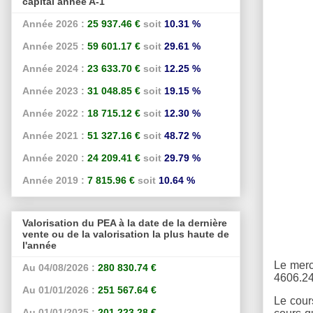
capital année A-1
Année 2026 :
25 937.46 €
soit
10.31 %
Année 2025 :
59 601.17 €
soit
29.61 %
Année 2024 :
23 633.70 €
soit
12.25 %
Année 2023 :
31 048.85 €
soit
19.15 %
Année 2022 :
18 715.12 €
soit
12.30 %
Année 2021 :
51 327.16 €
soit
48.72 %
Année 2020 :
24 209.41 €
soit
29.79 %
Année 2019 :
7 815.96 €
soit
10.64 %
Valorisation du PEA à la date de la dernière
vente ou de la valorisation la plus haute de
l'année
Le merc
Au 04/08/2026 :
280 830.74 €
4606.24
Au 01/01/2026 :
251 567.64 €
Le cour
Au 01/01/2025 :
201 223.28 €