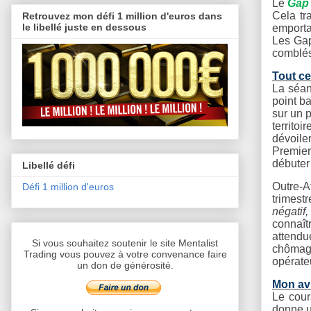
Le
Gap 
Cela tr
Retrouvez mon défi 1 million d'euros dans
le libellé juste en dessous
emporta
Les Gap
comblés
Tout ce 
La séan
point b
sur un p
territoi
dévoile
Premier
débuter 
Libellé défi
Outre-A
Défi 1 million d'euros
trimest
négatif,
connaît
attendu
Si vous souhaitez soutenir le site Mentalist
chômage
Trading vous pouvez à votre convenance faire
opérate
un don de générosité.
Mon avi
Le cour
donne u