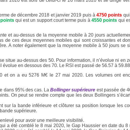
 mars 2020 est sorti de celui-ci le 26 mars 2020 et se dirige ver
 terme de décembre 2018 et janvier 2019 puis à
4750 points
qui
 points
qui est un support court terme puis à
4550 points
qui es
ante et au-dessus de la moyenne mobile à 20 jours actuelleme
us de ces deux moyennes mobiles qui sont croissantes et don
. A noter également que la moyenne mobile à 50 jours se s
e situe au-dessus des 50. Pour information, il n’évolue ni en 
 il évolue en dessous des 70. Le RSI est passé de 56.57 à 59.88
0 et on a eu 5276 M€ le 27 mai 2020. Les volumes ont enc
 dans 95% des cas. La
Bollinger supérieure
est passée de 
nts. On peut se rendre compte que les deux Bollingers s’écar
nt sur la bande inférieure et clôturer sa position lorsque les co
 bande supérieure.
nlevé pour avoir une meilleure visibilité.
qui a été comblé le 8 mai 2020, le Gap Haussier en date du 8