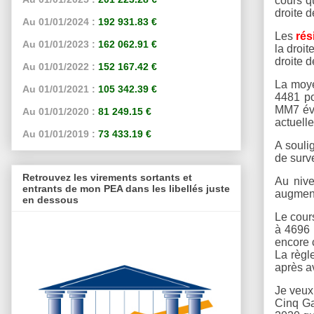
cours q
droite d
Au 01/01/2024 :
192 931.83 €
Les
rés
Au 01/01/2023 :
162 062.91 €
la droi
droite d
Au 01/01/2022 :
152 167.42 €
La moye
Au 01/01/2021 :
105 342.39 €
4481 po
MM7 évo
Au 01/01/2020 :
81 249.15 €
actuelle
Au 01/01/2019 :
73 433.19 €
A souli
de surv
Retrouvez les virements sortants et
Au niv
entrants de mon PEA dans les libellés juste
augment
en dessous
Le cours
à 4696 
encore c
La règle
après a
Je veux 
Cinq Ga