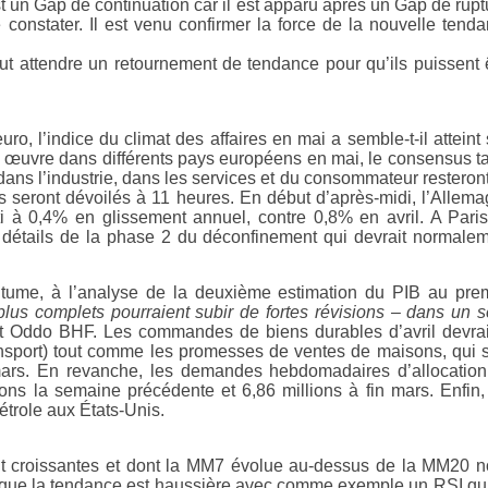
t un Gap de continuation car il est apparu après un Gap de rupt
onstater. Il est venu confirmer la force de la nouvelle tend
ut attendre un retournement de tendance pour qu’ils puissent 
, l’indice du climat des affaires en mai a semble-t-il atteint
n œuvre dans différents pays européens en mai, le consensus t
 dans l’industrie, dans les services et du consommateur resteron
eurs seront dévoilés à 11 heures. En début d’après-midi, l’Allem
enti à 0,4% en glissement annuel, contre 0,8% en avril. A Paris
 détails de la phase 2 du déconfinement qui devrait normale
coutume, à l’analyse de la deuxième estimation du PIB au pre
s plus complets pourraient subir de fortes révisions – dans un 
t Oddo BHF. Les commandes de biens durables d’avril devra
nsport) tout comme les promesses de ventes de maisons, qui 
rs. En revanche, les demandes hebdomadaires d’allocation
ions la semaine précédente et 6,86 millions à fin mars. Enfin,
étrole aux États-Unis.
t croissantes et dont la MM7 évolue au-dessus de la MM20 
t que la tendance est haussière avec comme exemple un RSI qu