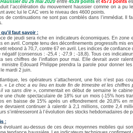
Haussier du 26 mai 2020
entre
4539 points
et
4573 points
es
aduit l’accélération du mouvement haussier comme on a pu le c
nt avec lui le CAC vers le niveau des 4600 points.
s de continuations ne sont pas comblés dans l’immédiat. Il fa
.
qu'il faut savoir :
ce de jeudi sera riche en indicateurs économiques. En zone euro
as en avril. Compte tenu des déconfinements progressifs mis e
etit rebond à 70,7, contre 67 en avril. Les indices de confiance
re négatif (consensus : -25,4 ; -27,9 ; -18,8). Tous ces indicat
ra ses chiffres de l’inflation pour mai. Elle devrait avoir ral
 ministre Edouard Philippe prendra la parole pour donner les
le mardi 2 juin.
tlantique, les opérateurs s’attacheront, une fois n’est pas 
re. «
Le choc a eu lieu en toute fin de trimestre et les chiffre
 il va sans dire
», commentait en début de semaine le cabine
re une chute spectaculaire de 18% sur un mois (-15% hors tra
es en baisse de 15% après un effondrement de 20,8% en ma
 devraient continuer à ralentir à 2,1 millions, contre 2,4 mill
urs s’intéresseront à l’évolution des stocks hebdomadaires de p
s :
s évoluant au-dessus de ces deux moyennes mobiles qui son
ne tendance haussière
. Les indicateurs techniques confirmen