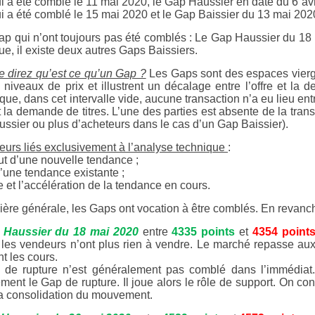
i a été comblé le 11 mai 2020, le Gap Haussier en date du 6 avr
i a été comblé le 15 mai 2020 et le Gap Baissier du 13 mai 202
p qui n’ont toujours pas été comblés : Le Gap Haussier du 18 
ue, il existe deux autres Gaps Baissiers.
 direz qu’est ce qu’un Gap ?
Les Gaps sont des espaces vierges
s niveaux de prix et illustrent un décalage entre l’offre et l
 que, dans cet intervalle vide, aucune transaction n’a eu lieu en
et la demande de titres. L’une des parties est absente de la tra
ssier ou plus d’acheteurs dans le cas d’un Gap Baissier).
teurs liés exclusivement à l’analyse technique
:
but d’une nouvelle tendance ;
 d’une tendance existante ;
ce et l’accélération de la tendance en cours.
ère générale, les Gaps ont vocation à être comblés. En revanc
 Haussier du 18 mai 2020
entre
4335 points
et
4354 point
 les vendeurs n’ont plus rien à vendre. Le marché repasse aux
t les cours.
de rupture n’est généralement pas comblé dans l’immédiat. 
lement le Gap de rupture. Il joue alors le rôle de support. On c
 la consolidation du mouvement.