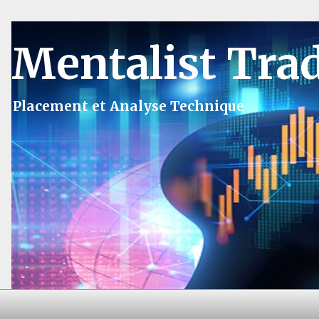
Mentalist Tra
Placement et Analyse Technique