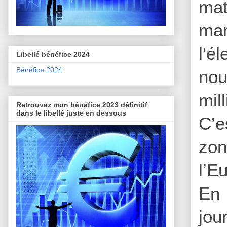
mat
ma
l'é
Libellé bénéfice 2024
Bénéfice 2024
nou
mil
Retrouvez mon bénéfice 2023 définitif
dans le libellé juste en dessous
C’e
zon
l’E
En 
jou