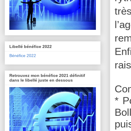
trè
l’a
rem
Libellé bénéfice 2022
Enf
Bénéfice 2022
rai
Retrouvez mon bénéfice 2021 définitif
dans le libellé juste en dessous
Com
* P
Bol
pu