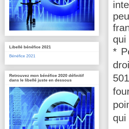
int
peu
fra
qui
Libellé bénéfice 2021
* P
Bénéfice 2021
dro
501
Retrouvez mon bénéfice 2020 définitif
dans le libellé juste en dessous
fou
poi
qui