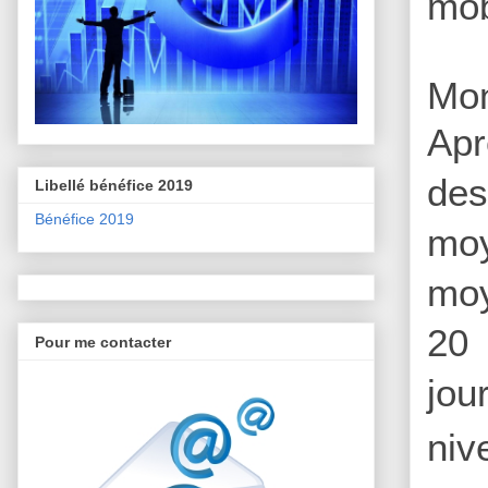
mob
Mon
Apr
des
Libellé bénéfice 2019
Bénéfice 2019
moy
moy
20 
Pour me contacter
jou
niv