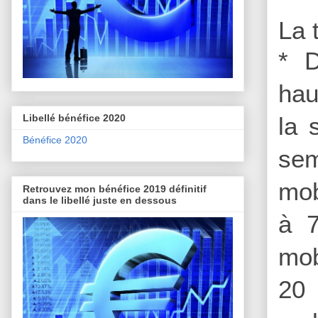
La 
* 
hau
Libellé bénéfice 2020
la 
Bénéfice 2020
sem
mob
Retrouvez mon bénéfice 2019 définitif
dans le libellé juste en dessous
à 7
mob
20 