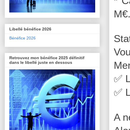
* C
M€
Libellé bénéfice 2026
Sta
Bénéfice 2026
Vo
Retrouvez mon bénéfice 2025 définitif
Men
dans le libellé juste en dessous
L
✅
L
✅
A n