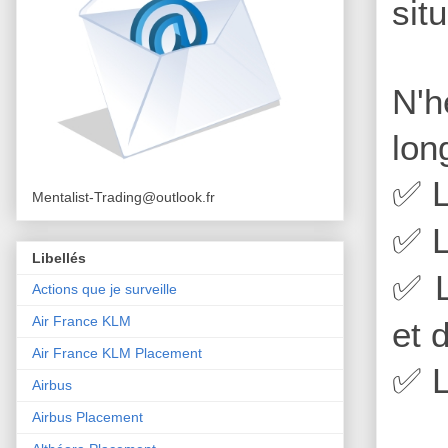
sit
N'h
lon
L
✅
Mentalist-Trading@outlook.fr
L
✅
Libellés
L
✅
Actions que je surveille
Air France KLM
et 
Air France KLM Placement
L
✅
Airbus
Airbus Placement