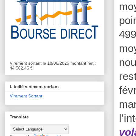
moy
poi
499
moy
nou
Virement sortant le 18/06/2025 montant net :
44 562.45 €
res
fév
Libellé virement sortant
Virement Sortant
mar
l’i
Translate
vol