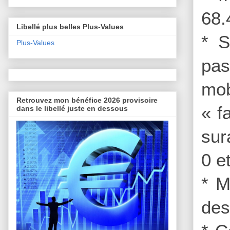
68.
Libellé plus belles Plus-Values
* S
Plus-Values
pas
mob
Retrouvez mon bénéfice 2026 provisoire
« f
dans le libellé juste en dessous
sur
0 e
* M
des