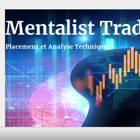
Mentalist Tra
Placement et Analyse Technique