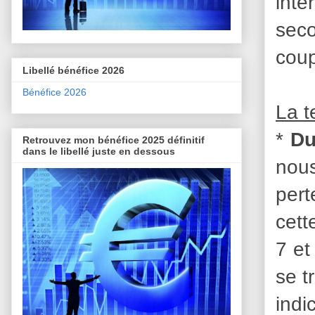
inte
seco
coup
Libellé bénéfice 2026
Bénéfice 2026
La 
*
Du
Retrouvez mon bénéfice 2025 définitif
dans le libellé juste en dessous
nous
pert
cett
7 et
se t
indi