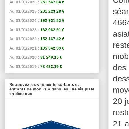
Au 01/01/2026 :
251 567.64 €
séa
Au 01/01/2025 :
201 223.28 €
466
Au 01/01/2024 :
192 931.83 €
Au 01/01/2023 :
162 062.91 €
asia
Au 01/01/2022 :
152 167.42 €
rest
Au 01/01/2021 :
105 342.39 €
mobi
Au 01/01/2020 :
81 249.15 €
des 
Au 01/01/2019 :
73 433.19 €
dess
Retrouvez les virements sortants et
moye
entrants de mon PEA dans les libellés juste
en dessous
20 j
rest
21 a