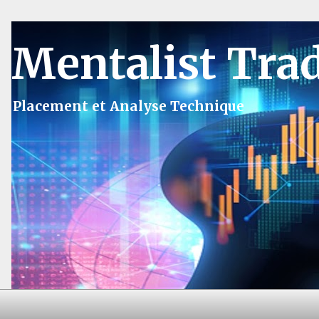
Mentalist Tra
Placement et Analyse Technique