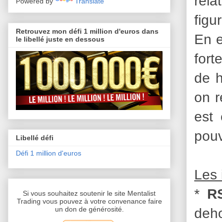
rela
Powered by
Translate
figu
Retrouvez mon défi 1 million d'euros dans
En e
le libellé juste en dessous
fort
de h
on r
est 
pouv
Libellé défi
Défi 1 million d'euros
Les 
*
R
Si vous souhaitez soutenir le site Mentalist
Trading vous pouvez à votre convenance faire
deho
un don de générosité.