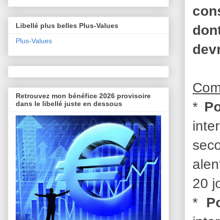
cons
Libellé plus belles Plus-Values
dont
Plus-Values
devr
Com
Retrouvez mon bénéfice 2026 provisoire
*
Po
dans le libellé juste en dessous
inte
seco
alen
20 j
*
P