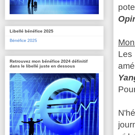
pote
Opin
Libellé bénéfice 2025
Mon
Bénéfice 2025
Les 
Retrouvez mon bénéfice 2024 définitif
amél
dans le libellé juste en dessous
Yan
Pour
N'hé
jour