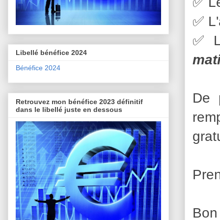
✅
L
✅
L
✅
Libellé bénéfice 2024
mat
Bénéfice 2024
De 
Retrouvez mon bénéfice 2023 définitif
dans le libellé juste en dessous
rem
gratu
Pren
Bon 