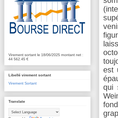
som
(int
supé
ven
figu
lais
oct
Virement sortant le 18/06/2025 montant net :
44 562.45 €
touj
est 
Libellé virement sortant
épau
Virement Sortant
qui
Wein
Translate
fond
gra