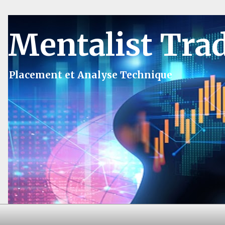
Mentalist Tra
Placement et Analyse Technique