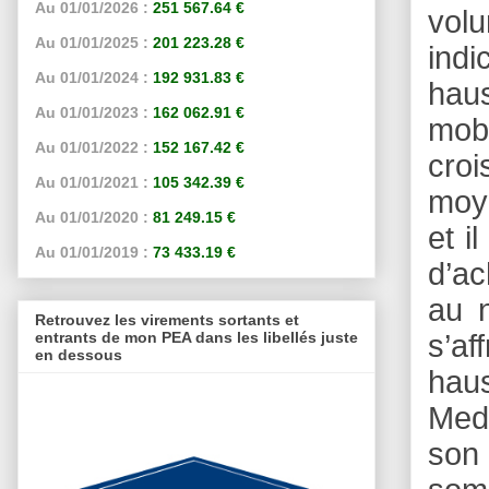
Au 01/01/2026 :
251 567.64 €
vol
Au 01/01/2025 :
201 223.28 €
indi
Au 01/01/2024 :
192 931.83 €
hau
Au 01/01/2023 :
162 062.91 €
mobi
Au 01/01/2022 :
152 167.42 €
croi
Au 01/01/2021 :
105 342.39 €
moye
Au 01/01/2020 :
81 249.15 €
et i
Au 01/01/2019 :
73 433.19 €
d’ac
au n
Retrouvez les virements sortants et
entrants de mon PEA dans les libellés juste
s’af
en dessous
haus
Medi
son