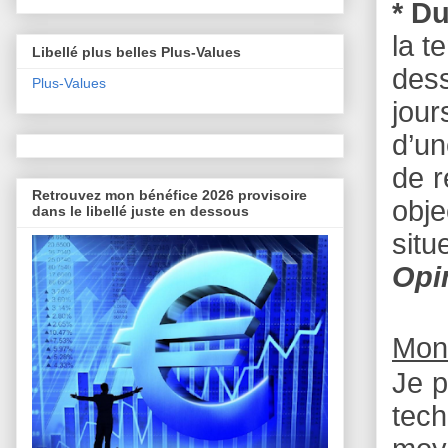
* D
la t
Libellé plus belles Plus-Values
dess
Plus-Values
jour
d’un
de r
Retrouvez mon bénéfice 2026 provisoire
obje
dans le libellé juste en dessous
situ
Opi
Mon
Je p
tech