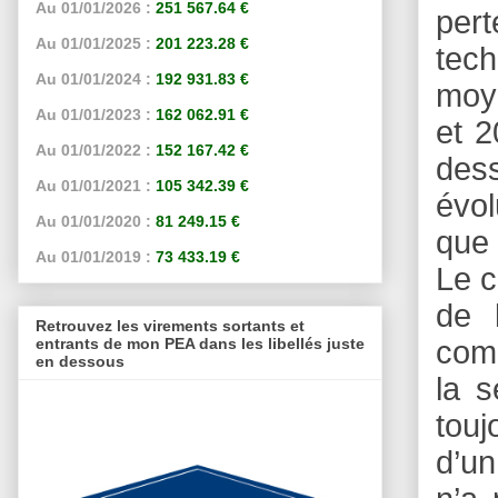
Au 01/01/2026 :
251 567.64 €
per
Au 01/01/2025 :
201 223.28 €
tec
Au 01/01/2024 :
192 931.83 €
moye
Au 01/01/2023 :
162 062.91 €
et 2
Au 01/01/2022 :
152 167.42 €
dess
Au 01/01/2021 :
105 342.39 €
évol
Au 01/01/2020 :
81 249.15 €
que 
Au 01/01/2019 :
73 433.19 €
Le c
de 
Retrouvez les virements sortants et
entrants de mon PEA dans les libellés juste
comp
en dessous
la 
touj
d’un