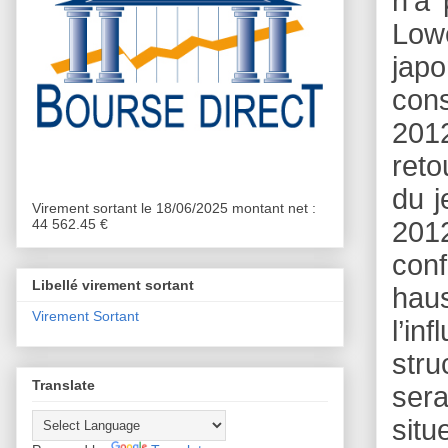
n’a 
Lowe
japo
cons
2012
reto
du j
Virement sortant le 18/06/2025 montant net :
44 562.45 €
2012
con
Libellé virement sortant
haus
Virement Sortant
l’in
stru
Translate
sera
situ