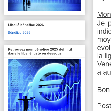
Mon
Je p
Libellé bénéfice 2026
indi
Bénéfice 2026
moye
évol
Retrouvez mon bénéfice 2025 définitif
dans le libellé juste en dessous
la l
Vene
a a
Bon
Pos