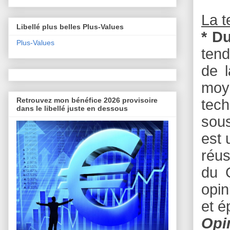
La 
Libellé plus belles Plus-Values
* D
Plus-Values
tend
de 
moye
Retrouvez mon bénéfice 2026 provisoire
tech
dans le libellé juste en dessous
sous
est 
réus
du 
opin
et é
Opi