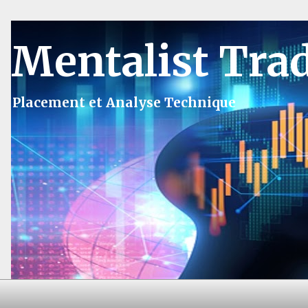
Mentalist Tra
Placement et Analyse Technique