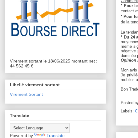
Comment 
* Pour l
contact a
* Pour le
de la ten
La tenda
* Du 24 
moyennes 
même sig
négative 
dominée p
Opinion 
Virement sortant le 18/06/2025 montant net :
44 562.45 €
Mon avis
Je privil
mobiles à
Libellé virement sortant
Bon Trad
Virement Sortant
Posted b
Labels:
C
Translate
Powered by
Translate