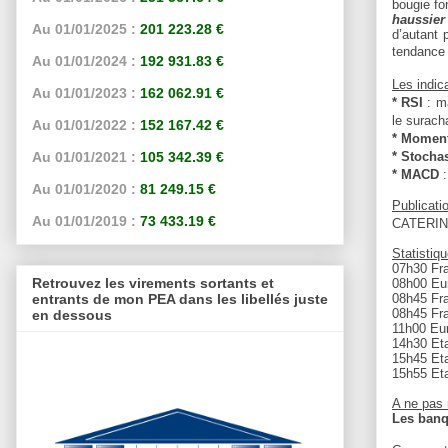
bougie fo
haussier
Au 01/01/2025 :
201 223.28 €
d’autant 
tendance 
Au 01/01/2024 :
192 931.83 €
Les indic
Au 01/01/2023 :
162 062.91 €
* RSI
: m
le surach
Au 01/01/2022 :
152 167.42 €
* Momen
* Stocha
Au 01/01/2021 :
105 342.39 €
* MACD
Au 01/01/2020 :
81 249.15 €
Publicati
Au 01/01/2019 :
73 433.19 €
CATERIN
Statistiq
07h30 Fra
Retrouvez les virements sortants et
08h00 Eu
entrants de mon PEA dans les libellés juste
08h45 Fr
08h45 Fra
en dessous
11h00 Eur
14h30 Et
15h45 Eta
15h55 Eta
A ne pas
Les banq