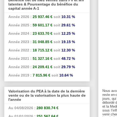
latentes & Pourcentage du bénéfice du
capital année A-1
Année 2026 :
25 937.46 €
soit
10.31 %
Année 2025 :
59 601.17 €
soit
29.61 %
Année 2024 :
23 633.70 €
soit
12.25 %
Année 2023 :
31 048.85 €
soit
19.15 %
Année 2022 :
18 715.12 €
soit
12.30 %
Année 2021 :
51 327.16 €
soit
48.72 %
Année 2020 :
24 209.41 €
soit
29.79 %
Année 2019 :
7 815.96 €
soit
10.64 %
Nous avon
Valorisation du PEA à la date de la dernière
reste en-
vente ou de la valorisation la plus haute de
jours, qu
l'année
débordé d
et la Med
Au 04/08/2026 :
280 830.74 €
sous l’in
venir che
Au 01/01/2026 :
251 567.64 €