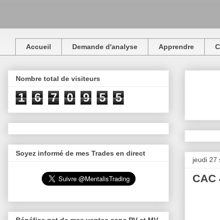
Accueil
Demande d'analyse
Apprendre
C
Nombre total de visiteurs
1
6
7
0
9
5
5
Soyez informé de mes Trades en direct
jeudi 27
CAC 4
Bénéfice net de mes ventes sans PV et MV