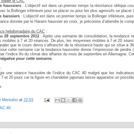
trader le CAC
:
es haussiers
: L’objectif est dans un premier temps la résistance oblique co
vec la Bollinger inférieure pour se placer ou pour les plus agressifs se placer 
s baissiers
: L’objectif est dans un premier temps la Bollinger inférieure, p
dance donnée par le Harami haussier en croix, je préconise d’attendre le comp
nce hebdomadaire du CAC
:
au 28 septembre 2012
: Après une semaine de consolidation, la tendance r
mobiles à 7 et 20 séances. De plus, les moyennes mobiles à 7 et 20 séances
naler que
le cours devra s’affranchir de la résistance haute qui se situe à
pour cette semaine car la tendance haussière donne l’impression de perdre d
ar l’indice Ifo du climat des affaires du mois de septembre en Allemagne. Cet
négative pour cette semaine.
:
égie une séance haussière de l’indice du CAC 40 malgré que les indicateu
 7 et 20 jours car la figure en chandelier japonais laisse apparaitre un possi
e
y
Mentalist
at
22:03
AC 40