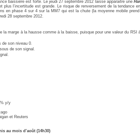
ance baissière est forte. Le jeudi 27 septembre 2012 laisse apparaitre une
Ha
 et plus l’incertitude est grande. Le risque de renversement de la tendance e
ons en phase 4 sur 4 sur la MM7 qui est la chute (la moyenne mobile prend
dredi 28 septembre 2012.
e de la marge à la hausse comme à la baisse, puisque pour une valeur du RSI 
s de son niveau 0.
ssous de son signal.
gnal.
4% y/y
cago
igan et Reuters
is au mois d’août (14h30)