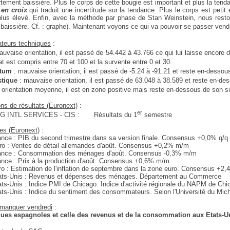
rtement baissière. Plus le corps de cette bougie est important et plus la tend
 en croix
qui traduit une incertitude sur la tendance. Plus le corps est petit
plus élevé. Enfin, avec la méthode par phase de Stan Weinstein, nous rest
baissière. Cf. : graphe). Maintenant voyons ce qui va pouvoir se passer ven
ateurs techniques
:
auvaise orientation, il est passé de 54.442 à 43.766 ce qui lui laisse encor
at est compris entre 70 et 100 et la survente entre 0 et 30.
tum
: mauvaise orientation, il est passé de -5.24 à -91.21 et reste en-dessou
stique
: mauvaise orientation, il est passé de 63.048 à 38.589 et reste en-de
: orientation moyenne, il est en zone positive mais reste en-dessous de son si
ons de résultats (Euronext)
:
er
G INTL SERVICES - CIS :
Résultats du 1
semestre
ues (Euronext)
:
nce : PIB du second trimestre dans sa version finale. Consensus +0,0% q/q
ro : Ventes de détail allemandes d'août. Consensus +0,2% m/m
ance : Consommation des ménages d'août. Consensus -0,3% m/m
nce : Prix à la production d'août. Consensus +0,6% m/m
o : Estimation de l'inflation de septembre dans la zone euro. Consensus +2,
ats-Unis : Revenus et dépenses des ménages. Département au Commerce
ts-Unis : Indice PMI de Chicago. Indice d'activité régionale du NAPM de Chi
ts-Unis : Indice du sentiment des consommateurs. Selon l'Université du Mich
 manquer vendredi
:
ues espagnoles et celle des revenus et de la consommation aux Etats-Un