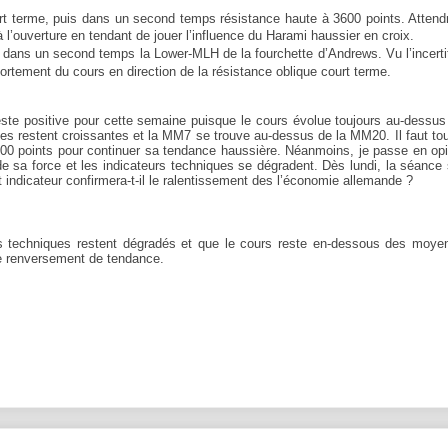
urt terme, puis dans un second temps résistance haute à 3600 points. Attend
à l’ouverture en tendant de jouer l’influence du Harami haussier en croix.
uis dans un second temps la Lower-MLH de la fourchette d’Andrews. Vu l’incert
ortement du cours en direction de la résistance oblique court terme.
este positive pour cette semaine puisque le cours évolue toujours au-dessus
 restent croissantes et la MM7 se trouve au-dessus de la MM20. Il faut tou
 3600 points pour continuer sa tendance haussière. Néanmoins, je passe en op
e sa force et les indicateurs techniques se dégradent. Dès lundi, la séance
 indicateur confirmera-t-il le ralentissement des l’économie allemande ?
rs techniques restent dégradés et que le cours reste en-dessous des moye
ble renversement de tendance.