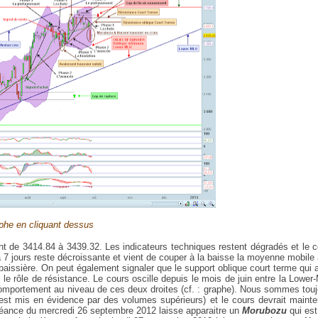
phe en cliquant dessus
de 3414.84 à 3439.32. Les indicateurs techniques restent dégradés et le c
7 jours reste décroissante et vient de couper à la baisse la moyenne mobile
baissière. On peut également signaler que le support oblique court terme qui 
le rôle de résistance. Le cours oscille depuis le mois de juin entre la Lowe
 comportement au niveau de ces deux droites (cf. : graphe). Nous sommes tou
est mis en évidence par des volumes supérieurs) et le cours devrait mainte
a séance du mercredi 26 septembre 2012 laisse apparaitre un
Morubozu
qui est