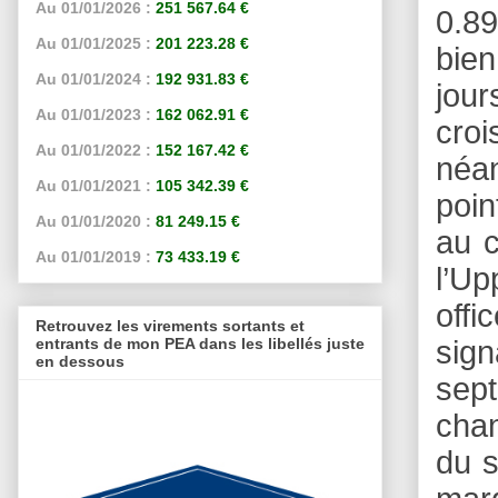
Au 01/01/2026 :
251 567.64 €
0.89
Au 01/01/2025 :
201 223.28 €
bien
Au 01/01/2024 :
192 931.83 €
jou
Au 01/01/2023 :
162 062.91 €
cro
Au 01/01/2022 :
152 167.42 €
néan
Au 01/01/2021 :
105 342.39 €
poin
Au 01/01/2020 :
81 249.15 €
au c
Au 01/01/2019 :
73 433.19 €
l’Up
offi
Retrouvez les virements sortants et
entrants de mon PEA dans les libellés juste
sign
en dessous
sep
chan
du s