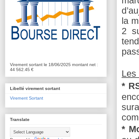
mar
d’au
la m
2 s
tend
pass
Virement sortant le 18/06/2025 montant net :
44 562.45 €
Les 
* RS
Libellé virement sortant
enco
Virement Sortant
sura
comp
Translate
* M