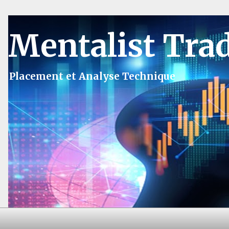
Mentalist Tra
Placement et Analyse Technique