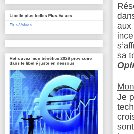
Rése
dans
Libellé plus belles Plus-Values
aux 
Plus-Values
ince
s’af
sa t
Retrouvez mon bénéfice 2026 provisoire
Opi
dans le libellé juste en dessous
Mon
Je p
tech
croi
sont