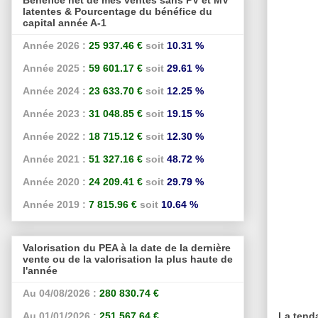
latentes & Pourcentage du bénéfice du
capital année A-1
Année 2026 :
25 937.46 €
soit
10.31 %
Année 2025 :
59 601.17 €
soit
29.61 %
Année 2024 :
23 633.70 €
soit
12.25 %
Année 2023 :
31 048.85 €
soit
19.15 %
Année 2022 :
18 715.12 €
soit
12.30 %
Année 2021 :
51 327.16 €
soit
48.72 %
Année 2020 :
24 209.41 €
soit
29.79 %
Année 2019 :
7 815.96 €
soit
10.64 %
Valorisation du PEA à la date de la dernière
vente ou de la valorisation la plus haute de
l'année
Au 04/08/2026 :
280 830.74 €
La tend
Au 01/01/2026 :
251 567.64 €