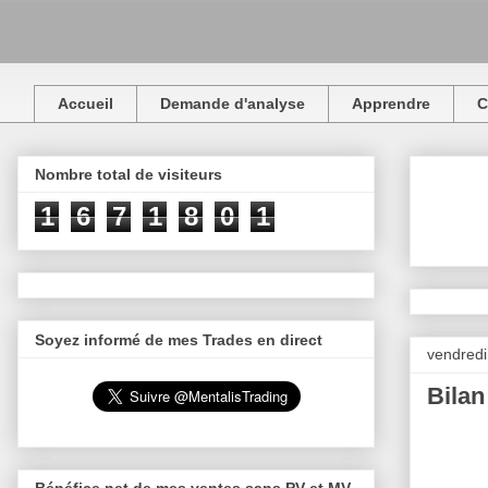
Accueil
Demande d'analyse
Apprendre
C
Nombre total de visiteurs
1
6
7
1
8
0
1
Soyez informé de mes Trades en direct
vendredi
Bilan
Bénéfice net de mes ventes sans PV et MV