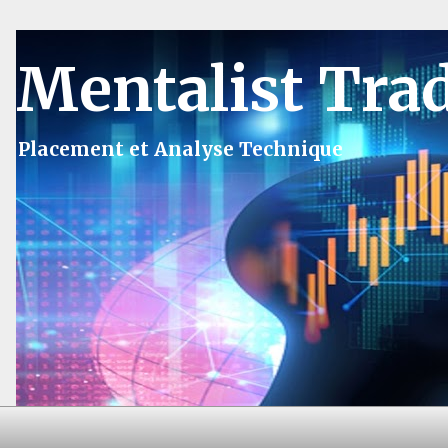
Mentalist Tra
Placement et Analyse Technique