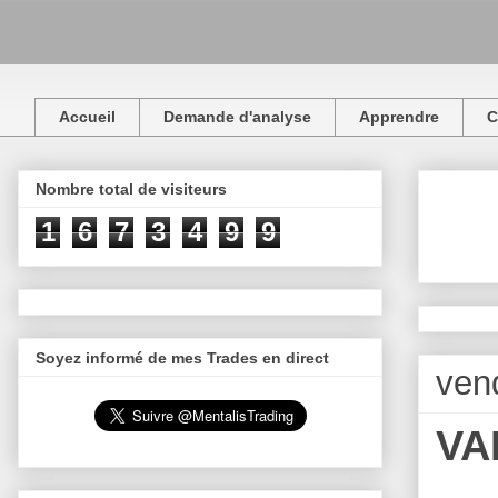
Accueil
Demande d'analyse
Apprendre
C
Nombre total de visiteurs
1
6
7
3
4
9
9
Soyez informé de mes Trades en direct
vend
VA