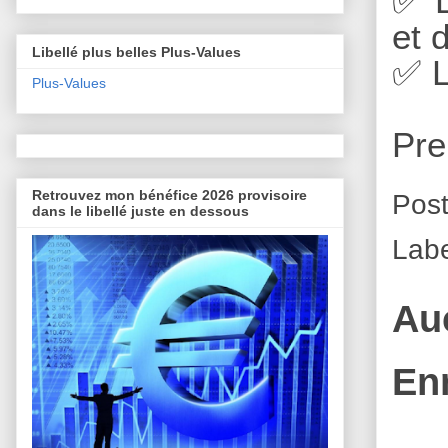
✅
L
et 
Libellé plus belles Plus-Values
✅
L
Plus-Values
Pre
Retrouvez mon bénéfice 2026 provisoire
Pos
dans le libellé juste en dessous
Lab
Au
En