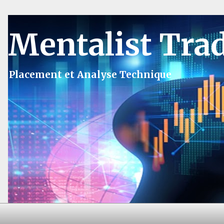
Mentalist Tra
Placement et Analyse Technique