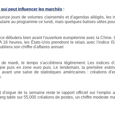
 qui peut influencer les marchés
:
uinze jours de volumes clairsemés et d'agendas allégés, les i
ulaire au programme ce lundi, mais quelques balises utiles pou
ce débutera bien avant l'ouverture européenne avec la Chine.
. A 16 heures, les États-Unis prendront le relais avec l'indice
bliera son chiffre d'affaires annuel.
r de mardi, le tempo s'accélèrera légèrement. Les indices d
ne puis en zone euro puis. Le lendemain, la première estimat
, avant une salve de statistiques américaines : créations d
.
t d'orgue de la semaine reste le rapport officiel sur l'empl
rg table sur 55.000 créations de postes, un chiffre modeste ma