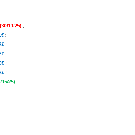
(30/10/25)
;
1€
;
3€
;
2€
;
0€
;
3€
;
/05/25)
.