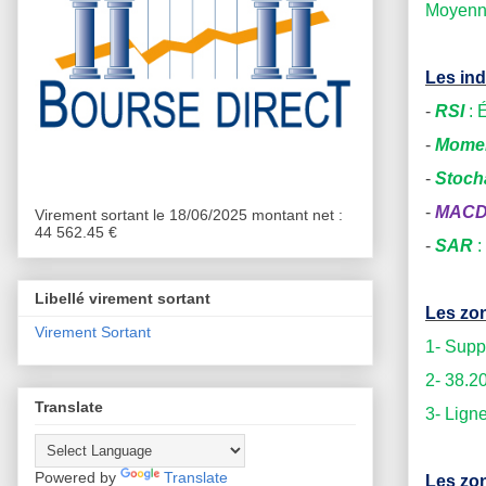
Moyenne
Les ind
-
RSI
: 
-
Mome
-
Stoch
-
MAC
Virement sortant le 18/06/2025 montant net :
44 562.45 €
-
SAR
:
Libellé virement sortant
Les zon
Virement Sortant
1- Supp
2- 38.2
Translate
3- Lign
Powered by
Translate
Les zon