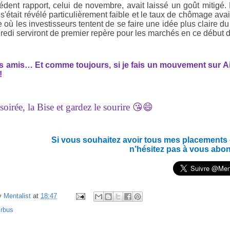
édent rapport, celui de novembre, avait laissé un goût mitigé.
 s'était révélé particulièrement faible et le taux de chômage av
 où les investisseurs tentent de se faire une idée plus claire d
redi serviront de premier repère pour les marchés en ce début 
es amis… Et c
omme toujours, si je fais un mouvement sur Airb
!
oirée, la Bise et gardez le sourire 😘😄
Si vous souhaitez avoir tous mes placements en
n’hésitez pas à vous abo
y
Mentalist
at
18:47
irbus