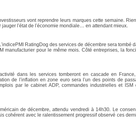
nvestisseurs vont reprendre leurs marques cette semaine. Rie
r jauger l'état de l'économie mondiale… en attendant mieux.
 L'indicePMI RatingDog des services de décembre sera tombé 
 ISM manufacturier pour le même mois. Côté entreprises, la fonc
'activité dans les services tomberont en cascade en France
ion de l'inflation en zone euro sera l'un des points de pas
'emplois par le cabinet ADP, commandes industrielles et ISM
oi américain de décembre, attendu vendredi à 14h30. Le conse
is cohérent avec le ralentissement progressif observé ces dern