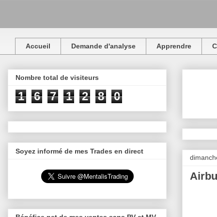
Accueil
Demande d'analyse
Apprendre
C
Nombre total de visiteurs
1
6
7
1
2
8
0
Soyez informé de mes Trades en direct
dimanche
Airbu
Bénéfice net de mes ventes sans PV et MV