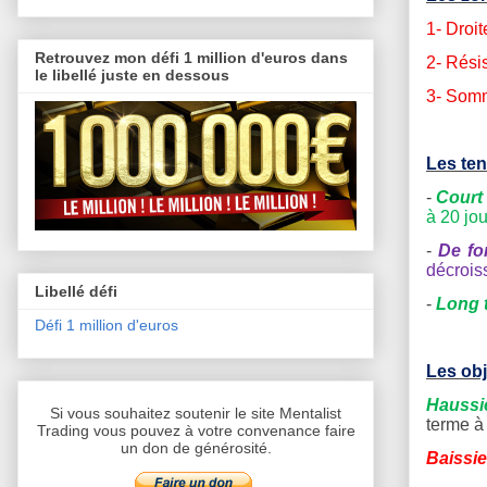
1- Droi
Retrouvez mon défi 1 million d'euros dans
2-
Résis
le libellé juste en dessous
3- Somm
Les te
-
Court
à 20 jo
-
De fo
décrois
Libellé défi
-
Long 
Défi 1 million d'euros
Les obj
Haussi
Si vous souhaitez soutenir le site Mentalist
terme à
Trading vous pouvez à votre convenance faire
un don de générosité.
Baissie