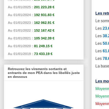
Au 01/01/2025 :
201 223.28 €
Les re
Au 01/01/2024 :
192 931.83 €
Le somm
Au 01/01/2023 :
162 062.91 €
Les
23
Au 01/01/2022 :
152 167.42 €
Les
38
Au 01/01/2021 :
105 342.39 €
Les
50
Au 01/01/2020 :
81 249.15 €
Les
61
Au 01/01/2019 :
73 433.19 €
Les
78
La base
Retrouvez les virements sortants et
entrants de mon PEA dans les libellés juste
en dessous
Les mo
Moyenne
Moyenne
Moyenne