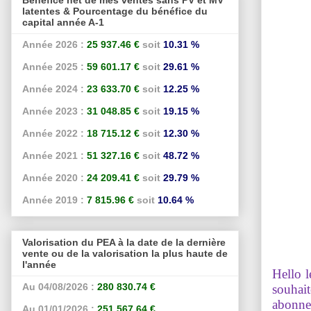
latentes & Pourcentage du bénéfice du
capital année A-1
Année 2026 :
25 937.46 €
soit
10.31 %
Année 2025 :
59 601.17 €
soit
29.61 %
Année 2024 :
23 633.70 €
soit
12.25 %
Année 2023 :
31 048.85 €
soit
19.15 %
Année 2022 :
18 715.12 €
soit
12.30 %
Année 2021 :
51 327.16 €
soit
48.72 %
Année 2020 :
24 209.41 €
soit
29.79 %
Année 2019 :
7 815.96 €
soit
10.64 %
Valorisation du PEA à la date de la dernière
vente ou de la valorisation la plus haute de
l'année
Hello l
Au 04/08/2026 :
280 830.74 €
souhait
abonne
Au 01/01/2026 :
251 567.64 €