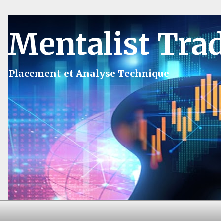
Mentalist Tra
Placement et Analyse Technique