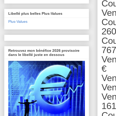
Cou
Ven
Libellé plus belles Plus-Values
Cou
Plus-Values
260
Cou
767
Retrouvez mon bénéfice 2026 provisoire
dans le libellé juste en dessous
Ve
€
Ven
Ven
Ven
161
Cou