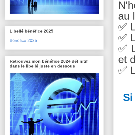
N'h
au 
✅
L
Libellé bénéfice 2025
✅
L
Bénéfice 2025
✅
L
et 
Retrouvez mon bénéfice 2024 définitif
dans le libellé juste en dessous
✅
L
Si