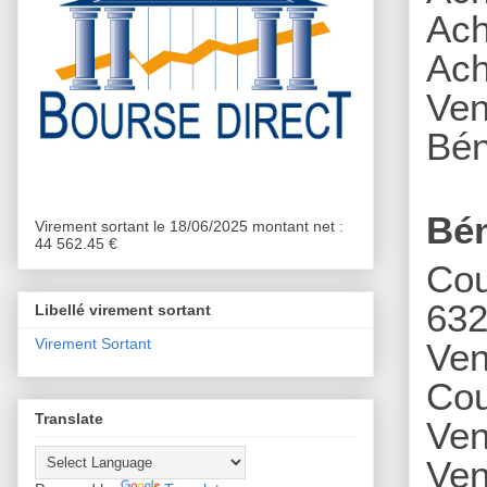
Ach
A
ch
Ven
Bén
Bén
Virement sortant le 18/06/2025 montant net :
44 562.45 €
Cou
632
Libellé virement sortant
Virement Sortant
Ven
Cou
Translate
Ven
Ven