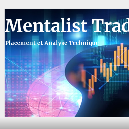
Mentalist Tra
Placement et Analyse Technique