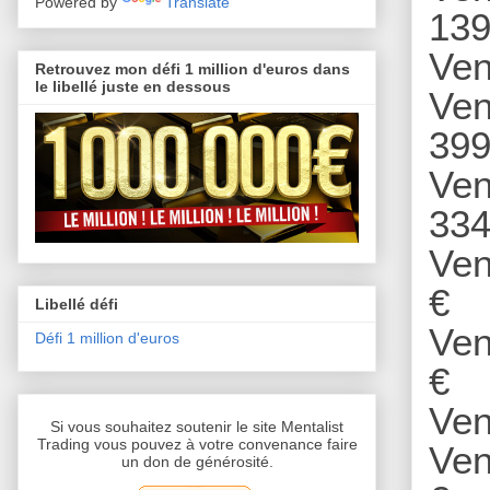
Powered by
Translate
139
Ven
Retrouvez mon défi 1 million d'euros dans
le libellé juste en dessous
Ven
399
Ven
334
Ven
€
Libellé défi
Ven
Défi 1 million d'euros
€
Ven
Si vous souhaitez soutenir le site Mentalist
Trading vous pouvez à votre convenance faire
Ven
un don de générosité.