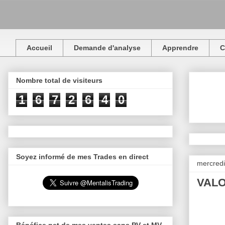
Accueil
Demande d'analyse
Apprendre
C
Nombre total de visiteurs
1
6
7
2
6
4
0
Soyez informé de mes Trades en direct
mercredi
VALO
Bénéfice net de mes ventes sans PV et MV