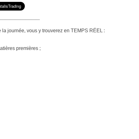
--------------------------------
e la journée, vous y trouverez en TEMPS RÉEL :
atières premières ;