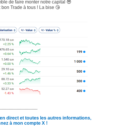
le de faire monter notre capital 😎
 bon Trade à tous ! La bise 😘
---------------------------------
 direct et toutes les autres informations,
nnez à mon compte X !