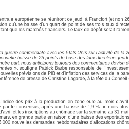
rale européenne se réuniront ce jeudi à Francfort (et non 26
ion qu'une baisse d'un quart de point de ses trois taux direct
utant que les marchés financiers. Le taux de dépôt serait rame
a guerre commerciale avec les États-Unis sur l'activité de la 
ouvelle baisse de 25 points de base des taux directeurs jeudi
r notre part, nous anticipons toujours des commentaires dovish d
onnées
», souligne Patrick Barbe responsable de l'investisse
velles prévisions de PIB et d'inflation des services de la ba
onférence de presse de Christine Lagarde, à la tête du Conseil
'indice des prix à la production en zone euro au mois d'avril
 par le consensus, après une hausse de 1,9 % un mois plus 
'avril et les inscriptions au chômage sur la semaine au 31 mai
 en mars, en grande partie en raison d'une baisse des exportation
 235.000 nouvelles demandes hebdomadaires d'allocations chô