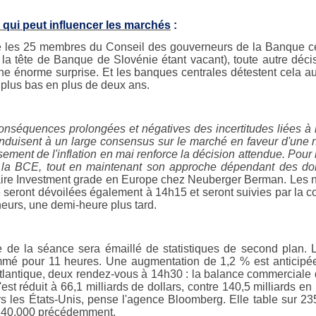
 qui peut influencer les marchés
:
 les 25 membres du Conseil des gouverneurs de la Banque cent
 la tête de Banque de Slovénie étant vacant), toute autre décis
une énorme surprise. Et les banques centrales détestent cela a
 plus bas en plus de deux ans.
onséquences prolongées et négatives des incertitudes liées à l
nduisent à un large consensus sur le marché en faveur d'une n
ssement de l'inflation en mai renforce la décision attendue. Pou
 la BCE, tout en maintenant son approche dépendant des d
aire Investment grade en Europe chez Neuberger Berman. Les nou
e seront dévoilées également à 14h15 et seront suivies par la c
eurs, une demi-heure plus tard.
e de la séance sera émaillé de statistiques de second plan. L
mé pour 11 heures. Une augmentation de 1,2 % est anticipée
tlantique, deux rendez-vous à 14h30 : la balance commerciale d
s'est réduit à 66,1 milliards de dollars, contre 140,5 milliards
rs les États-Unis, pense l'agence Bloomberg. Elle table sur
240.000 précédemment.