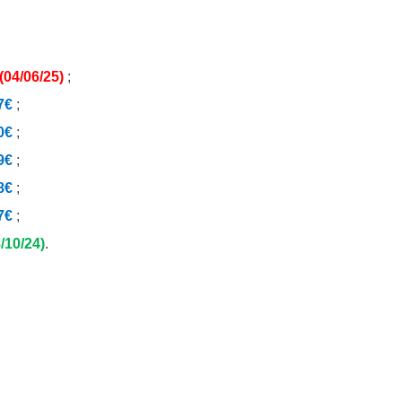
(04/06/25)
;
7€
;
0€
;
9€
;
8€
;
7€
;
/10/24)
.