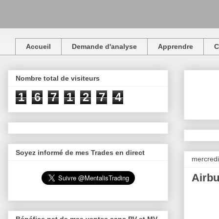
Accueil
Demande d'analyse
Apprendre
C
Nombre total de visiteurs
1
6
7
1
2
7
4
Soyez informé de mes Trades en direct
mercredi
Airbu
Bénéfice net de mes ventes sans PV et MV