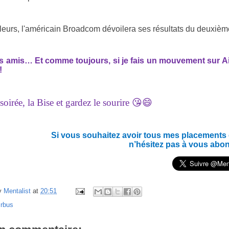
leurs, l'américain Broadcom dévoilera ses résultats du deuxièm
es amis… Et c
omme toujours, si je fais un mouvement sur Airb
!
oirée, la Bise et gardez le sourire 😘😄
Si vous souhaitez avoir tous mes placements en
n’hésitez pas à vous abo
y
Mentalist
at
20:51
irbus