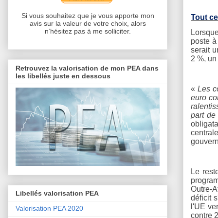
Si vous souhaitez que je vous apporte mon
Tout ce
avis sur la valeur de votre choix, alors
n’hésitez pas à me solliciter.
Lorsque
poste à
serait 
2 %, un
Retrouvez la valorisation de mon PEA dans
les libellés juste en dessous
«
Les c
euro co
ralenti
part de
obligat
central
gouvern
Le rest
program
Outre-A
Libellés valorisation PEA
déficit 
l'UE ve
Valorisation PEA 2020
contre 