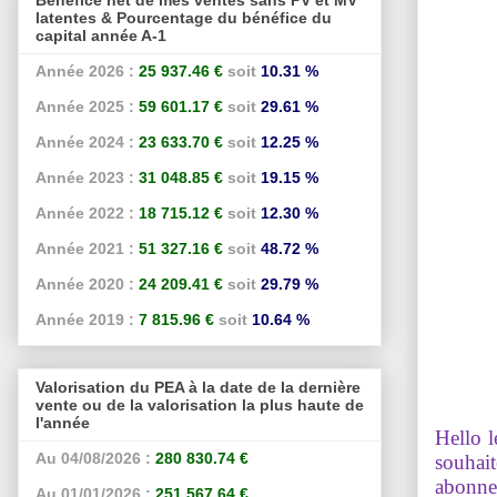
latentes & Pourcentage du bénéfice du
capital année A-1
Année 2026 :
25 937.46 €
soit
10.31 %
Année 2025 :
59 601.17 €
soit
29.61 %
Année 2024 :
23 633.70 €
soit
12.25 %
Année 2023 :
31 048.85 €
soit
19.15 %
Année 2022 :
18 715.12 €
soit
12.30 %
Année 2021 :
51 327.16 €
soit
48.72 %
Année 2020 :
24 209.41 €
soit
29.79 %
Année 2019 :
7 815.96 €
soit
10.64 %
Valorisation du PEA à la date de la dernière
vente ou de la valorisation la plus haute de
l'année
Hello l
Au 04/08/2026 :
280 830.74 €
souhait
abonne
Au 01/01/2026 :
251 567.64 €