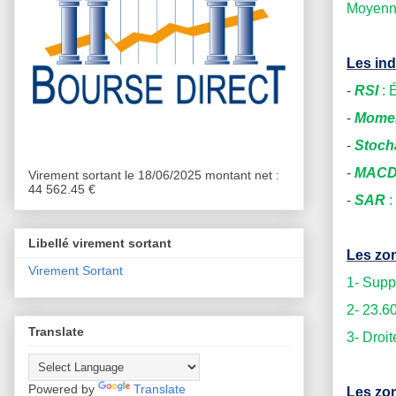
Moyenne
Les ind
-
RSI
: 
-
Mome
-
Stoch
-
MAC
Virement sortant le 18/06/2025 montant net :
44 562.45 €
-
SAR
:
Libellé virement sortant
Les zon
Virement Sortant
1- Supp
2-
23.6
Translate
3-
Droit
Powered by
Translate
Les zon