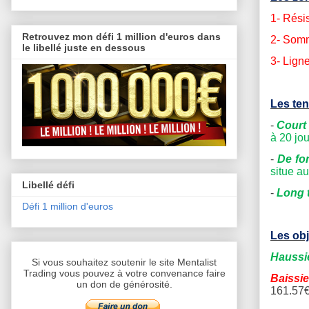
1-
Résis
Retrouvez mon défi 1 million d'euros dans
2- Somm
le libellé juste en dessous
3-
Ligne
Les te
-
Court
à 20 jo
-
De fo
situe a
Libellé défi
-
Long 
Défi 1 million d'euros
Les obj
Haussi
Si vous souhaitez soutenir le site Mentalist
Trading vous pouvez à votre convenance faire
Baissie
un don de générosité.
161.57€