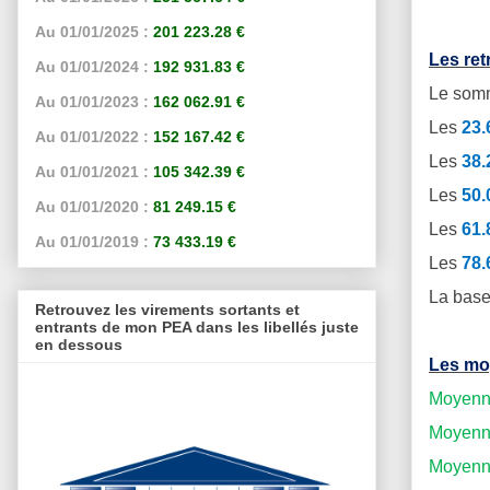
Au 01/01/2025 :
201 223.28 €
Les re
Au 01/01/2024 :
192 931.83 €
Le somm
Au 01/01/2023 :
162 062.91 €
Les
23
Au 01/01/2022 :
152 167.42 €
Les
38
Au 01/01/2021 :
105 342.39 €
Les
50
Au 01/01/2020 :
81 249.15 €
Les
61
Au 01/01/2019 :
73 433.19 €
Les
78
La base
Retrouvez les virements sortants et
entrants de mon PEA dans les libellés juste
en dessous
Les mo
Moyenne
Moyenne
Moyenne