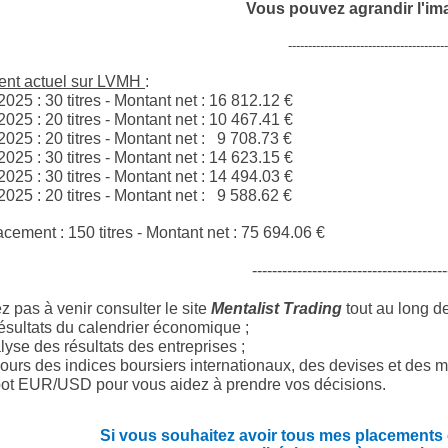
Vous pouvez agrandir l'im
----------------------------------------
ent actuel sur LVMH
:
2025 : 30 titres - Montant net :
16 812.12
€
2025 : 20 titres - Montant net :
10 467.41
€
2025 : 20 titres - Montant net :
9 708.73
€
2025 : 30 titres - Montant net :
14 623.15
€
2025 : 30 titres - Montant net :
14 494.03
€
2025 : 20 titres - Montant net :
9 588.62
€
acement : 150 titres - Montant net :
75 694.06
€
---------------------------------------
z pas à venir consulter le site
Mentalist Trading
tout au long d
ésultats du calendrier économique ;
yse des résultats des entreprises ;
ours des indices boursiers internationaux, des devises et des m
ot EUR/USD pour vous aidez à prendre vos décisions.
Si vous souhaitez avoir tous mes placements en