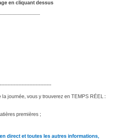
age en cliquant dessus
--------------------------------
---------------------------------
e la journée, vous y trouverez en TEMPS RÉEL :
atières premières ;
 direct et toutes les autres informations,