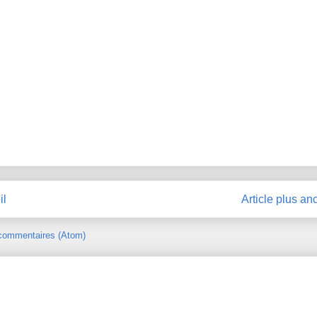
il
Article plus an
 commentaires (Atom)