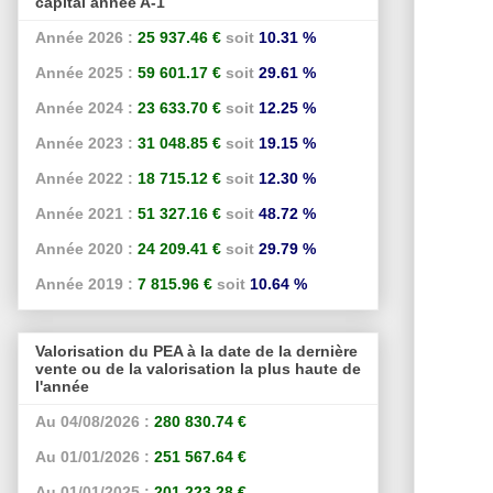
capital année A-1
Année 2026 :
25 937.46 €
soit
10.31 %
Année 2025 :
59 601.17 €
soit
29.61 %
Année 2024 :
23 633.70 €
soit
12.25 %
Année 2023 :
31 048.85 €
soit
19.15 %
Année 2022 :
18 715.12 €
soit
12.30 %
Année 2021 :
51 327.16 €
soit
48.72 %
Année 2020 :
24 209.41 €
soit
29.79 %
Année 2019 :
7 815.96 €
soit
10.64 %
Valorisation du PEA à la date de la dernière
vente ou de la valorisation la plus haute de
l'année
Au 04/08/2026 :
280 830.74 €
Au 01/01/2026 :
251 567.64 €
Au 01/01/2025 :
201 223.28 €