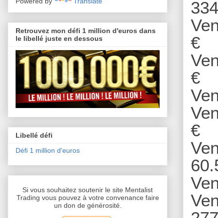
Powered by
Translate
334
Ven
Retrouvez mon défi 1 million d'euros dans
€
le libellé juste en dessous
Ven
€
Ven
Ven
€
Libellé défi
Ven
Défi 1 million d'euros
60.
Ven
Si vous souhaitez soutenir le site Mentalist
Ven
Trading vous pouvez à votre convenance faire
un don de générosité.
277