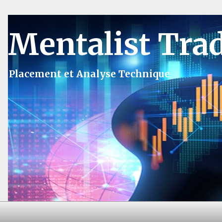
Mentalist Tra
Placement et Analyse Technique