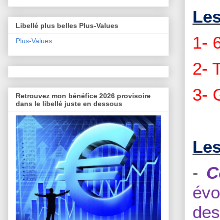
Les
Libellé plus belles Plus-Values
1- 
Plus-Values
2- 
3- 
Retrouvez mon bénéfice 2026 provisoire
dans le libellé juste en dessous
Les
-
C
évo
des