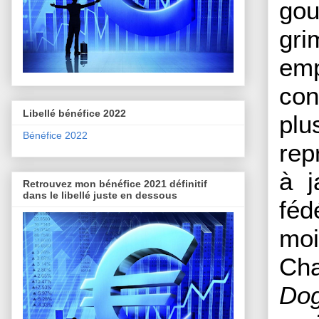
gou
gri
emp
con
Libellé bénéfice 2022
plu
Bénéfice 2022
rep
à j
Retrouvez mon bénéfice 2021 définitif
dans le libellé juste en dessous
féd
moi
Cha
Dog