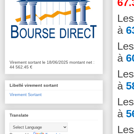
67.
Le
à
6
Le
à
6
Virement sortant le 18/06/2025 montant net :
44 562.45 €
Le
à
5
Libellé virement sortant
Virement Sortant
Le
à
5
Translate
Le