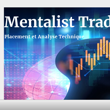
Mentalist Tra
Placement et Analyse Technique