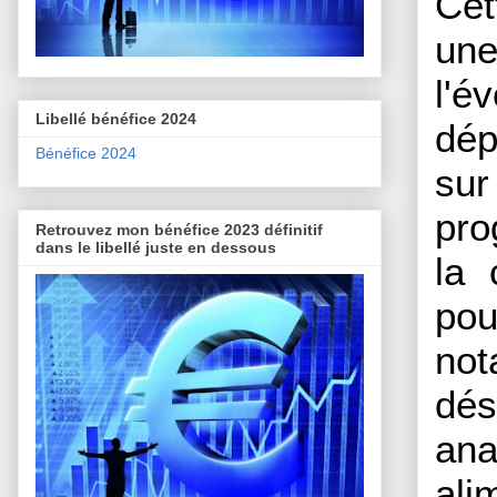
Cet
une
l'é
Libellé bénéfice 2024
dép
Bénéfice 2024
su
pro
Retrouvez mon bénéfice 2023 définitif
dans le libellé juste en dessous
la 
pou
not
dés
an
ali