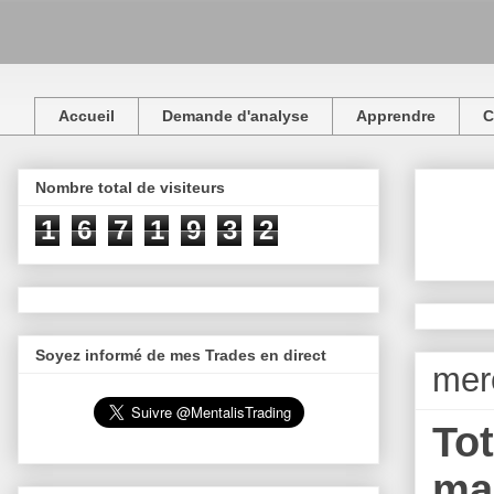
Accueil
Demande d'analyse
Apprendre
C
Nombre total de visiteurs
1
6
7
1
9
3
2
Soyez informé de mes Trades en direct
mer
Tot
ma