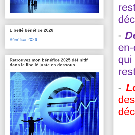
res
déc
Libellé bénéfice 2026
-
D
Bénéfice 2026
en-
qui
Retrouvez mon bénéfice 2025 définitif
dans le libellé juste en dessous
res
-
L
de
déc