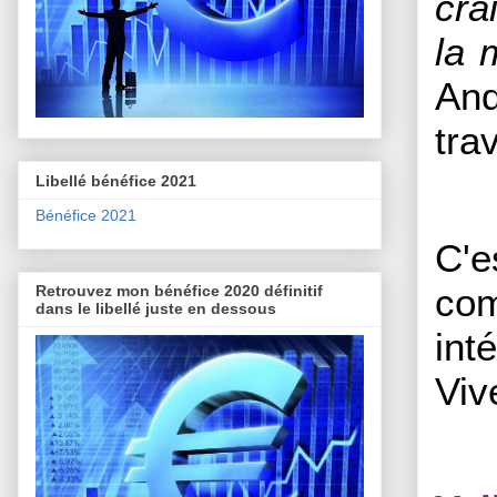
cra
la 
And
tra
Libellé bénéfice 2021
Bénéfice 2021
C'e
com
Retrouvez mon bénéfice 2020 définitif
dans le libellé juste en dessous
int
Viv