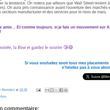
cer la tendance. On notera par ailleurs que Wall Street revient 
es). On aura pris connaissance avant l'ouverture des marchés 
s secteurs manufacturier et des services pour le mois de mars.
es amis… Et c
omme toujours, si je fais un mouvement sur Airb
!
oirée, la Bise et gardez le sourire 😘😄
Si vous souhaitez avoir tous mes placements en
n’hésitez pas à vous abo
y
Mentalist
at
19:26
irbus
n commentaire: