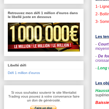
1- Lign
Retrouvez mon défi 1 million d'euros dans
2-
Bolli
le libellé juste en dessous
3- Somm
Les te
-
Court
moyenne
-
De fo
croissa
Libellé défi
-
Long 
Défi 1 million d'euros
Les obj
Haussi
Si vous souhaitez soutenir le site Mentalist
supérie
Trading vous pouvez à votre convenance faire
un don de générosité.
Baissie