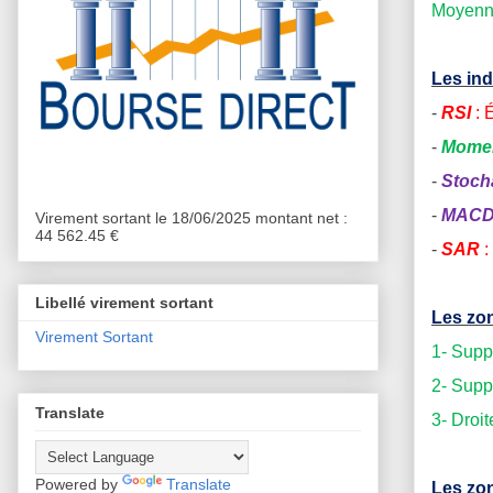
Moyenne
Les ind
-
RSI
: 
-
Mome
-
Stoch
-
MAC
Virement sortant le 18/06/2025 montant net :
44 562.45 €
-
SAR
:
Libellé virement sortant
Les zon
Virement Sortant
1- Supp
2- Supp
Translate
3- Droi
Powered by
Translate
Les zon