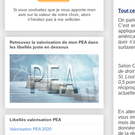
Si vous souhaitez que je vous apporte mon
Tout ce
avis sur la valeur de votre choix, alors
n’hésitez pas à me solliciter.
On parl
C'est e
appliqu
américa
quoi s'
Retrouvez la valorisation de mon PEA dans
les libellés juste en dessous
surtaxe
Selon 
de droi
St. Loui
0,5 poin
récipro
actuelle
En atte
vous im
Libellés valorisation PEA
mois de
données
Valorisation PEA 2020
de la r