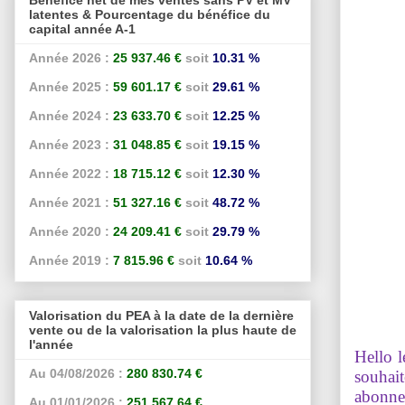
latentes & Pourcentage du bénéfice du
capital année A-1
Année 2026 :
25 937.46 €
soit
10.31 %
Année 2025 :
59 601.17 €
soit
29.61 %
Année 2024 :
23 633.70 €
soit
12.25 %
Année 2023 :
31 048.85 €
soit
19.15 %
Année 2022 :
18 715.12 €
soit
12.30 %
Année 2021 :
51 327.16 €
soit
48.72 %
Année 2020 :
24 209.41 €
soit
29.79 %
Année 2019 :
7 815.96 €
soit
10.64 %
Valorisation du PEA à la date de la dernière
vente ou de la valorisation la plus haute de
l'année
Hello l
Au 04/08/2026 :
280 830.74 €
souhait
abonne
Au 01/01/2026 :
251 567.64 €