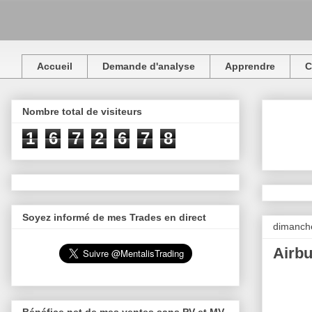
Accueil
Demande d'analyse
Apprendre
C
Nombre total de visiteurs
1
6
7
2
6
7
8
Soyez informé de mes Trades en direct
dimanch
Airbu
Bénéfice net de mes ventes sans PV et MV