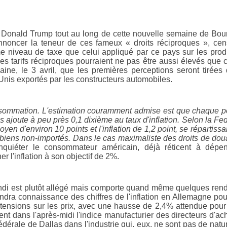
 Donald Trump tout au long de cette nouvelle semaine de Bou
 annoncer la teneur de ces fameux « droits réciproques », ce
e niveau de taxe que celui appliqué par ce pays sur les prod
es tarifs réciproques pourraient ne pas être aussi élevés que 
ine, le 3 avril, que les premières perceptions seront tirées
Unis exportés par les constructeurs automobiles.
consommation. L'estimation couramment admise est que chaque p
 ajoute à peu près 0,1 dixième au taux d'inflation. Selon la Fe
en d'environ 10 points et l'inflation de 1,2 point, se répartissa
x des biens non-importés. Dans le cas maximaliste des droits de do
quiéter le consommateur américain, déjà réticent à dépen
 l'inflation à son objectif de 2%.
ndi est plutôt allégé mais comporte quand même quelques ren
ndra connaissance des chiffres de l'inflation en Allemagne pou
ensions sur les prix, avec une hausse de 2,4% attendue pour
t dans l'après-midi l'indice manufacturier des directeurs d'ac
édérale de Dallas dans l'industrie qui, eux, ne sont pas de natu