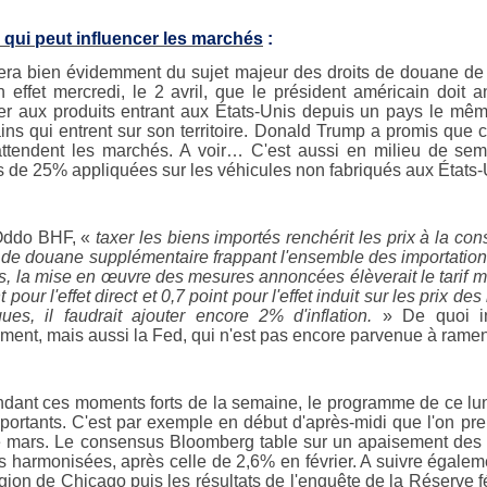
 qui peut influencer les marchés
:
era bien évidemment du sujet majeur des droits de douane de
n effet mercredi, le 2 avril, que le président américain doit
er aux produits entrant aux États-Unis depuis un pays le mêm
ins qui entrent sur son territoire. Donald Trump a promis que c
attendent les marchés. A voir… C'est aussi en milieu de sema
s de 25% appliquées sur les véhicules non fabriqués aux États-
Oddo BHF, «
taxer les biens importés renchérit les prix à la 
t de douane supplémentaire frappant l'ensemble des importations
s, la mise en œuvre des mesures annoncées élèverait le tarif moy
t pour l'effet direct et 0,7 point pour l'effet induit sur les pri
ques, il faudrait ajouter encore 2% d'inflation.
» De quoi in
ment, mais aussi la Fed, qui n'est pas encore parvenue à ramener
ndant ces moments forts de la semaine, le programme de ce lu
portants. C'est par exemple en début d'après-midi que l'on pre
 mars. Le consensus Bloomberg table sur un apaisement des t
 harmonisées, après celle de 2,6% en février. A suivre égalemen
égion de Chicago puis les résultats de l'enquête de la Réserve f