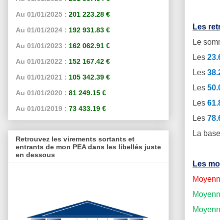
Au 01/01/2025 :
201 223.28 €
Les re
Au 01/01/2024 :
192 931.83 €
Le somm
Au 01/01/2023 :
162 062.91 €
Les
23
Au 01/01/2022 :
152 167.42 €
Les
38
Au 01/01/2021 :
105 342.39 €
Les
50
Au 01/01/2020 :
81 249.15 €
Les
61
Au 01/01/2019 :
73 433.19 €
Les
78
La base
Retrouvez les virements sortants et
entrants de mon PEA dans les libellés juste
en dessous
Les mo
Moyenne
Moyenne
Moyenne