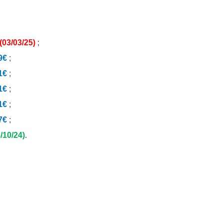
(03/03/25)
;
9€
;
1€
;
1€
;
1€
;
7€
;
/10/24)
.