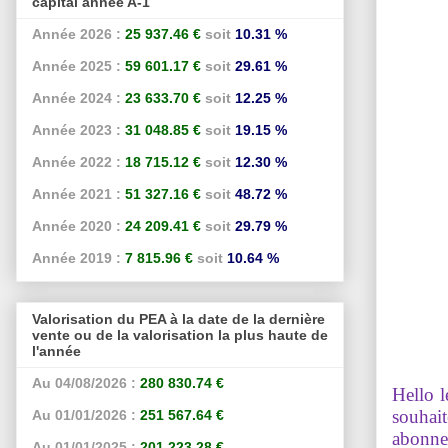
capital année A-1
Année 2026 :
25 937.46 €
soit
10.31 %
Année 2025 :
59 601.17 €
soit
29.61 %
Année 2024 :
23 633.70 €
soit
12.25 %
Année 2023 :
31 048.85 €
soit
19.15 %
Année 2022 :
18 715.12 €
soit
12.30 %
Année 2021 :
51 327.16 €
soit
48.72 %
Année 2020 :
24 209.41 €
soit
29.79 %
Année 2019 :
7 815.96 €
soit
10.64 %
Valorisation du PEA à la date de la dernière
vente ou de la valorisation la plus haute de
l'année
Au 04/08/2026 :
280 830.74 €
Hello l
souhait
Au 01/01/2026 :
251 567.64 €
abonne
Au 01/01/2025 :
201 223.28 €