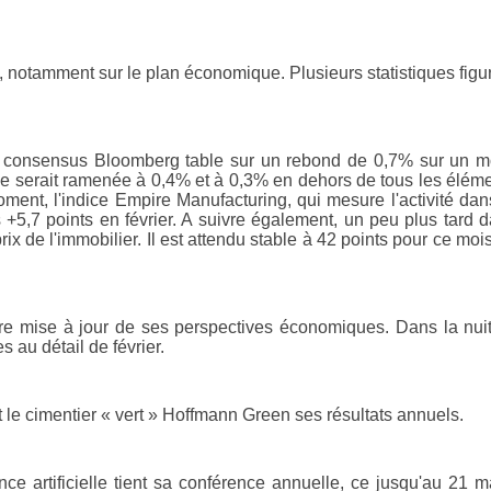
 notamment sur le plan économique. Plusieurs statistiques figu
. Le consensus Bloomberg table sur un rebond de 0,7% sur un m
se serait ramenée à 0,4% et à 0,3% en dehors de tous les élém
ment, l'indice Empire Manufacturing, qui mesure l'activité dan
 +5,7 points en février. A suivre également, un peu plus tard 
rix de l'immobilier. Il est attendu stable à 42 points pour ce moi
re mise à jour de ses perspectives économiques. Dans la nuit
s au détail de février.
t le cimentier « vert » Hoffmann Green ses résultats annuels.
ence artificielle tient sa conférence annuelle, ce jusqu'au 21 m