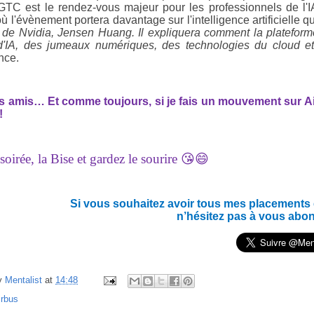
GTC est le rendez-vous majeur pour les professionnels de l'IA
ù l'évènement portera davantage sur l'intelligence artificielle 
de Nvidia, Jensen Huang. Il expliquera comment la plateforme 
'IA, des jumeaux numériques, des technologies du cloud et 
nce.
es amis… Et c
omme toujours, si je fais un mouvement sur Airb
!
oirée, la Bise et gardez le sourire 😘😄
Si vous souhaitez avoir tous mes placements en
n’hésitez pas à vous abo
y
Mentalist
at
14:48
irbus