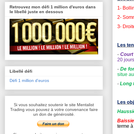
Retrouvez mon défi 1 million d'euros dans
1-
Bolli
le libellé juste en dessous
2- Somm
3- Droi
Les te
-
Court
20 jour
-
De fo
Libellé défi
situe a
Défi 1 million d'euros
-
Long 
Les obj
Si vous souhaitez soutenir le site Mentalist
Trading vous pouvez à votre convenance faire
Haussi
un don de générosité.
Baissie
terme à