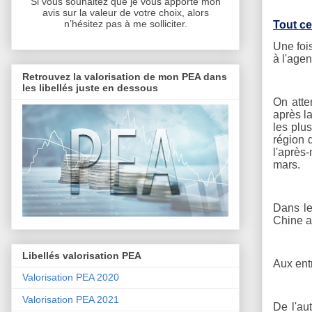
Si vous souhaitez que je vous apporte mon
avis sur la valeur de votre choix, alors
n’hésitez pas à me solliciter.
Tout ce
Une foi
à l'age
Retrouvez la valorisation de mon PEA dans
les libellés juste en dessous
On atte
après l
les plu
région 
l'après-
mars.
Dans le
Chine au
Libellés valorisation PEA
Aux entr
Valorisation PEA 2020
Valorisation PEA 2021
De l'au