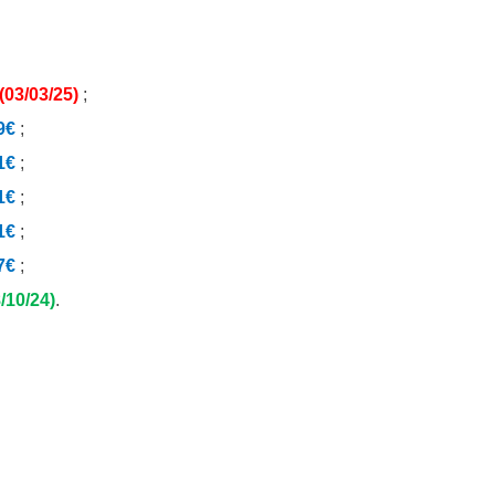
(03/03/25)
;
9€
;
1€
;
1€
;
1€
;
7€
;
/10/24)
.