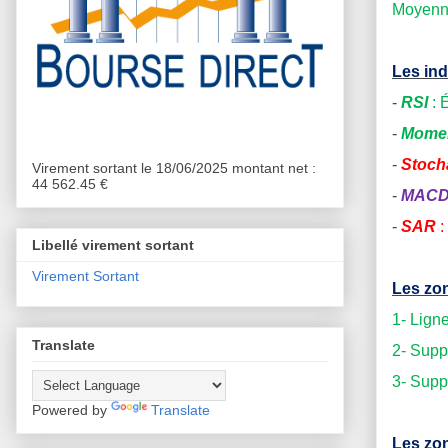
Moyenne
Les ind
-
RSI
: 
-
Mome
-
Stoch
Virement sortant le 18/06/2025 montant net :
44 562.45 €
-
MAC
-
SAR
:
Libellé virement sortant
Virement Sortant
Les zon
1- Lign
Translate
2- Supp
3- Supp
Powered by
Translate
Les zon