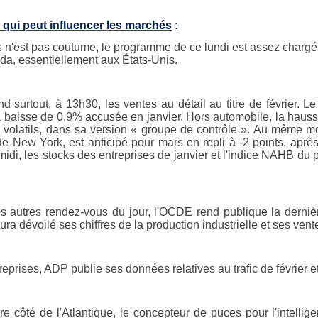
 qui peut influencer les marchés
:
s n'est pas coutume, le programme de ce lundi est assez chargé,
nda, essentiellement aux États-Unis.
nd surtout, à 13h30, les ventes au détail au titre de février
a baisse de 0,9% accusée en janvier. Hors automobile, la haus
s volatils, dans sa version « groupe de contrôle ». Au même mo
de New York, est anticipé pour mars en repli à -2 points, après
midi, les stocks des entreprises de janvier et l'indice NAHB du p
s autres rendez-vous du jour, l'OCDE rend publique la derniè
ra dévoilé ses chiffres de la production industrielle et ses vente
eprises, ADP publie ses données relatives au trafic de février e
tre côté de l'Atlantique, le concepteur de puces pour l'intellig