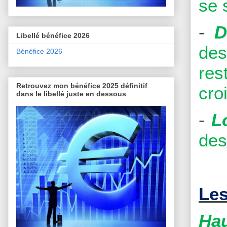
se 
-
D
Libellé bénéfice 2026
des
Bénéfice 2026
res
Retrouvez mon bénéfice 2025 définitif
cro
dans le libellé juste en dessous
-
L
des
Les
Hau