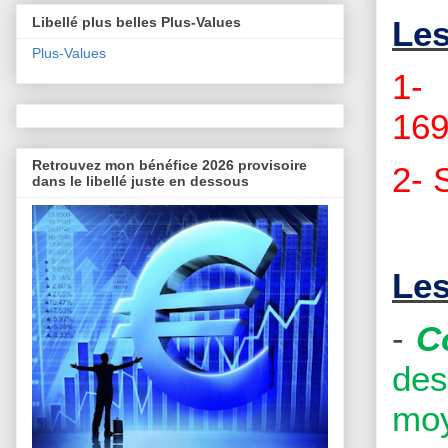
Les
Libellé plus belles Plus-Values
Plus-Values
1- 
169
Retrouvez mon bénéfice 2026 provisoire
2- 
dans le libellé juste en dessous
Les
-
C
des
moy