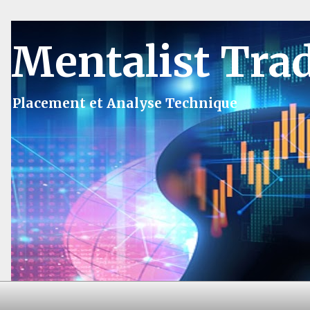
Mentalist Tra
Placement et Analyse Technique