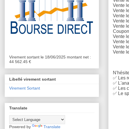
Vente l
Vente l
Vente l
Vente l
Vente l
Vente l
Coupons
Vente l
Vente l
Vente l
Vente l
Virement sortant le 18/06/2025 montant net :
44 562.45 €
N'hésite
✅
Les r
Libellé virement sortant
✅
L'anal
✅
Les c
Virement Sortant
✅
Le sp
Translate
Powered by
Translate