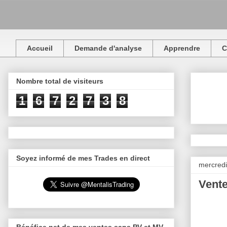
Accueil
Demande d'analyse
Apprendre
C
Nombre total de visiteurs
1
6
7
2
7
3
8
Soyez informé de mes Trades en direct
mercred
Vente
Bénéfice net de mes ventes sans PV et MV