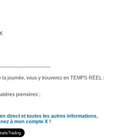
 €
---------------------------------
e la journée, vous y trouverez en TEMPS RÉEL :
atières premières ;
 direct et toutes les autres informations,
nnez à mon compte X !