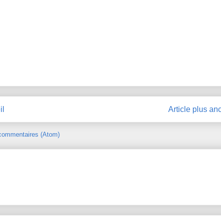
il
Article plus an
 commentaires (Atom)