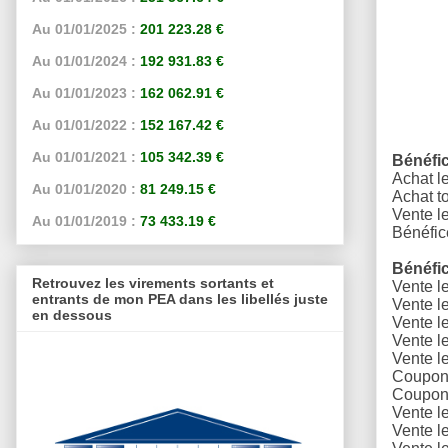
Au 01/01/2025 :
201 223.28 €
Au 01/01/2024 :
192 931.83 €
Au 01/01/2023 :
162 062.91 €
Au 01/01/2022 :
152 167.42 €
Au 01/01/2021 :
105 342.39 €
Bénéfi
Achat l
Au 01/01/2020 :
81 249.15 €
Achat to
Vente l
Au 01/01/2019 :
73 433.19 €
Bénéfic
Bénéfi
Retrouvez les virements sortants et
Vente l
entrants de mon PEA dans les libellés juste
Vente l
en dessous
Vente l
Vente l
Vente l
Coupons
Coupons
Vente l
Vente l