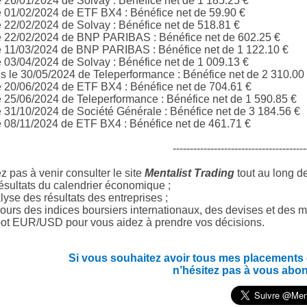
e 26/01/2024 de Solvay : Bénéfice net de 1 185.25 €
e 01/02/2024 de ETF BX4 : Bénéfice net de 59.90 €
e 22/02/2024 de Solvay : Bénéfice net de 518.81 €
e 22/02/2024 de BNP PARIBAS : Bénéfice net de 602.25 €
e 11/03/2024 de BNP PARIBAS : Bénéfice net de 1 122.10 €
e 03/04/2024 de Solvay : Bénéfice net de 1 009.13 €
 le 30/05/2024 de Teleperformance : Bénéfice net de 2 310.00
e 20/06/2024 de ETF BX4 : Bénéfice net de 704.61 €
e 25/06/2024 de Teleperformance : Bénéfice net de 1 590.85 €
e 31/10/2024 de Société Générale : Bénéfice net de 3 184.56 €
e 08/11/2024 de ETF BX4 : Bénéfice net de 461.71 €
---------------------------------------
z pas à venir consulter le site
Mentalist Trading
tout au long d
ésultats du calendrier économique ;
yse des résultats des entreprises ;
ours des indices boursiers internationaux, des devises et des m
ot EUR/USD pour vous aidez à prendre vos décisions.
Si vous souhaitez avoir tous mes placements en
n’hésitez pas à vous abo