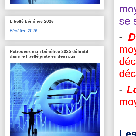
moy
se 
Libellé bénéfice 2026
Bénéfice 2026
-
D
mo
Retrouvez mon bénéfice 2025 définitif
dans le libellé juste en dessous
déc
déc
-
L
moy
Les