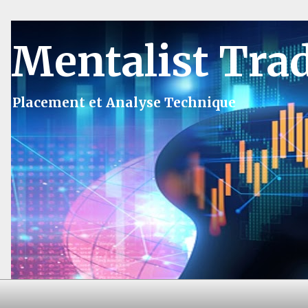
Mentalist Tra
Placement et Analyse Technique