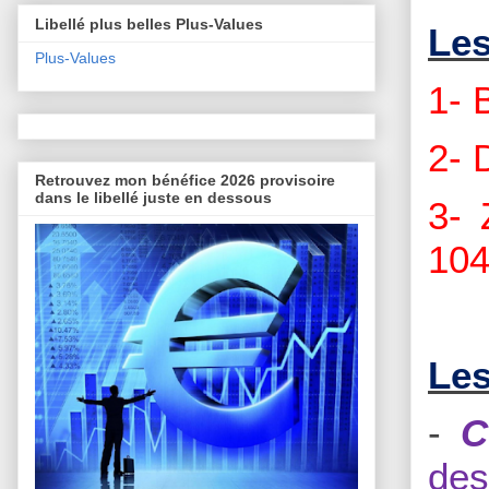
Libellé plus belles Plus-Values
Les
Plus-Values
1- 
2- 
Retrouvez mon bénéfice 2026 provisoire
dans le libellé juste en dessous
3- 
104
Les
-
C
des