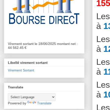
155
Le
à
1
Le
Virement sortant le 18/06/2025 montant net :
à
1
44 562.45 €
Le
Libellé virement sortant
à
1
Virement Sortant
Le
Translate
à
1
Powered by
Translate
Le