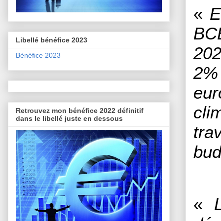
«
E
BCE
Libellé bénéfice 2023
202
Bénéfice 2023
2% 
eur
cli
Retrouvez mon bénéfice 2022 définitif
dans le libellé juste en dessous
tra
bud
«