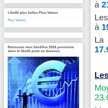
à
2
Libellé plus belles Plus-Values
Le
Plus-Values
à
1
La 
17.
Retrouvez mon bénéfice 2026 provisoire
dans le libellé juste en dessous
Le
Moy
23.