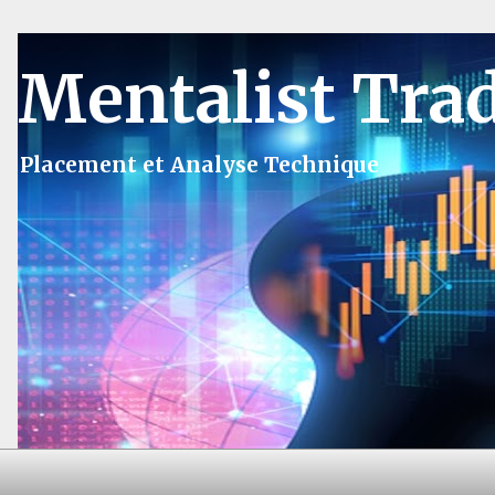
Mentalist Tra
Placement et Analyse Technique