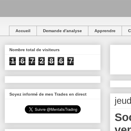
Accueil
Demande d'analyse
Apprendre
C
Nombre total de visiteurs
1
6
7
2
8
6
7
Soyez informé de mes Trades en direct
jeud
Soc
ven