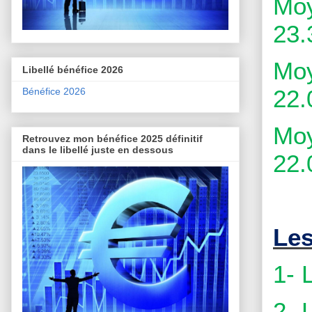
Moy
23.
Moy
Libellé bénéfice 2026
22.
Bénéfice 2026
Moy
Retrouvez mon bénéfice 2025 définitif
dans le libellé juste en dessous
22.
Les
1- 
2- 