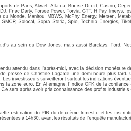
oports de Paris, Akwel, Altarea, Bourse Direct, Casino, Cege
FDJ, Fnac Darty, Forsee Power, Forvia, GTT, HiPay, Imerys, Ip
ns du Monde, Manitou, MBWS, McPhy Energy, Mersen, Metabo
 SMCP, Solocal, Sopra Steria, Spie, Technip Energies, Tik
nald’s au sein du Dow Jones, mais aussi Barclays, Ford, Nes
.
tendu attendu dans l’après-midi, avec la décision monétaire d
 de presse de Christine Lagarde une demi-heure plus tard.
Les investisseurs surveilleront surtout les indications éventue
dans la zone euro. En Allemagne, l’indice GFK de la confiance
Ce sera après avoir pris connaissance des profits industriels
lle estimation du PIB du deuxième trimestre et les inscript
ésentées à 14h30, avant les résultats de l’enquête manufactur