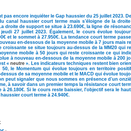
 pas encore inquiéter le Gap haussier du 25 juillet 2023. D
 du canal haussier court terme mais s’éloigne de la droit
a droite de support se situe à 23.690€, la ligne de résonan
jeudi 27 juillet 2023. Également, le cours évolue toujou
.100€ et le sommet à 27.950€. La tendance court terme pass
nouveau en-dessous de la moyenne mobile à 7 jours mais r
 croissante se situe toujours au-dessus de la MM20 qui r
oyenne mobile à 50 jours qui reste croissante ce qui ind
volue à nouveau en-dessous de la moyenne mobile à 200 jo
est «
neutre
». Les indicateurs techniques restent bien orie
0, le Momentum qui évolue toujours en territoire positif
u-dessus de sa moyenne mobile et le MACD qui évolue touj
us, on peut signaler que nous sommes en présence d’un onz
ême, à savoir dans un premier temps la résistance court ter
à 26.180€. Si le cours reste baissier, l'objectif sera le hau
 haussier court terme à 24.940€.
;