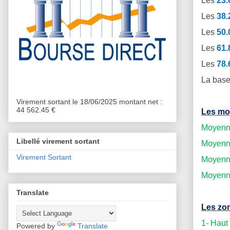
Les
23
Les
38
Les
50
Les
61
Les
78
La base
Virement sortant le 18/06/2025 montant net :
44 562.45 €
Les mo
Moyenne
Libellé virement sortant
Moyenne
Virement Sortant
Moyenne
Moyenne
Translate
Les zon
1- Haut
Powered by
Translate