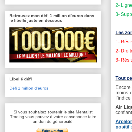
2- Lign
3- Supp
Retrouvez mon défi 1 million d'euros dans
le libellé juste en dessous
Les zon
1- Rési
2- Droi
3- Rési
Tout ce
Libellé défi
Encore 
Défi 1 million d'euros
moins d
l’indice
Air Liq
Si vous souhaitez soutenir le site Mentalist
confiant
Trading vous pouvez à votre convenance faire
Arcelor
un don de générosité.
positif