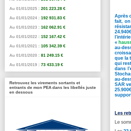
Au 01/01/2025 :
201 223.28 €
Après d
Au 01/01/2024 :
192 931.83 €
fait, o
n
résista
Au 01/01/2023 :
162 062.91 €
24.940€
Au 01/01/2022 :
152 167.42 €
l’intér
«
haus
Au 01/01/2021 :
105 342.39 €
au-dess
croissa
Au 01/01/2020 :
81 249.15 €
que la 
qui res
Au 01/01/2019 :
73 433.19 €
dans l’
Stochas
au-dess
Retrouvez les virements sortants et
SAR ver
entrants de mon PEA dans les libellés juste
25.900€
en dessous
support
Les re
Le somm