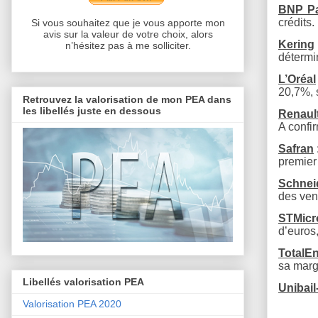
BNP Pa
crédits.
Si vous souhaitez que je vous apporte mon
avis sur la valeur de votre choix, alors
Kering
n’hésitez pas à me solliciter.
détermi
L’Oréal
20,7%, 
Retrouvez la valorisation de mon PEA dans
les libellés juste en dessous
Renaul
A confir
Safran
premier 
Schneid
des ven
STMicr
d’euros,
TotalE
sa marg
Libellés valorisation PEA
Unibai
Valorisation PEA 2020