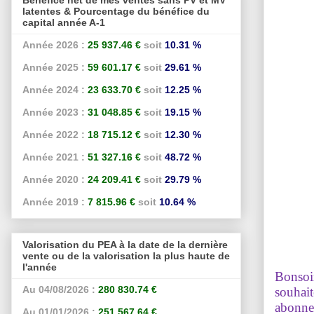
latentes & Pourcentage du bénéfice du
capital année A-1
Année 2026 :
25 937.46 €
soit
10.31 %
Année 2025 :
59 601.17 €
soit
29.61 %
Année 2024 :
23 633.70 €
soit
12.25 %
Année 2023 :
31 048.85 €
soit
19.15 %
Année 2022 :
18 715.12 €
soit
12.30 %
Année 2021 :
51 327.16 €
soit
48.72 %
Année 2020 :
24 209.41 €
soit
29.79 %
Année 2019 :
7 815.96 €
soit
10.64 %
Valorisation du PEA à la date de la dernière
vente ou de la valorisation la plus haute de
l'année
Bonsoir
Au 04/08/2026 :
280 830.74 €
souhait
abonne
Au 01/01/2026 :
251 567.64 €