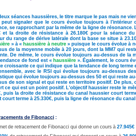
eux séances haussières, le titre marque le pas mais ne vient
 peut signaler que le cours évolue toujours à l’intérieur
nce, se rapprochant par la même de la ligne de résonance. L
 et la droite de résistance à 26.180€ pour la séance du 
ieur du range de dérive latérale dont la base se situe à 23
sière
» à «
haussière à neutre
» puisque le cours évolue à 
us de la moyenne mobile à 20 jours, dont la MM7 qui reste
nte. De même, le cours évolue toujours au-dessus de la m
tendance de fond est «
haussière
». Également, le cours é
te croissante ce qui indique que la tendance de long terme 
ensemble, avec le RSI qui évolue toujours au-dessus des 5
tique qui évolue toujours au-dessus des 50 et qui reste a
us de son signal et qui reste en territoire positif. De pl
t ce qui est un point positif.
L'objectif haussier reste le m
, puis la droite de résistance du canal haussier court terme 
 court terme à 25.330€, puis la ligne de résonance du canal
tracements de Fibonacci
:
et de retracement de Fibonacci qui donne un cours à
27.945€