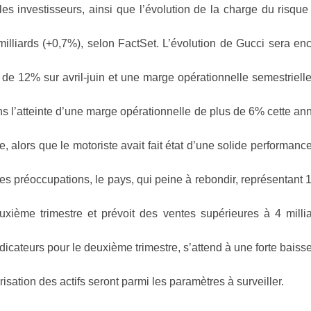
 les investisseurs, ainsi que l’évolution de la charge du risque
0 milliards (+0,7%), selon FactSet. L’évolution de Gucci sera en
de 12% sur avril-juin et une marge opérationnelle semestriell
ans l’atteinte d’une marge opérationnelle de plus de 6% cette an
ce, alors que le motoriste avait fait état d’une solide performanc
des préoccupations, le pays, qui peine à rebondir, représentant
uxième trimestre et prévoit des ventes supérieures à 4 milli
ndicateurs pour le deuxième trimestre, s’attend à une forte baiss
risation des actifs seront parmi les paramètres à surveiller.