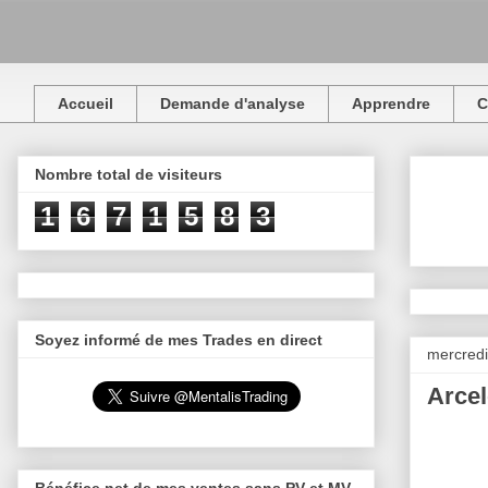
Accueil
Demande d'analyse
Apprendre
C
Nombre total de visiteurs
1
6
7
1
5
8
3
Soyez informé de mes Trades en direct
mercredi 
Arcel
Bénéfice net de mes ventes sans PV et MV