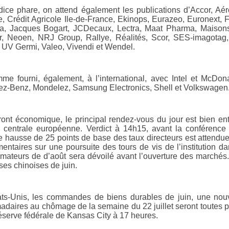
dice phare, on attend également les publications d’Accor, Aér
e, Crédit Agricole Ile-de-France, Ekinops, Eurazeo, Euronext, 
va, Jacques Bogart, JCDecaux, Lectra, Maat Pharma, Maiso
r, Neoen, NRJ Group, Rallye, Réalités, Scor, SES-imagotag,
, UV Germi, Valeo, Vivendi et Wendel.
me fourni, également, à l’international, avec Intel et McDo
z-Benz, Mondelez, Samsung Electronics, Shell et Volkswagen
front économique, le principal rendez-vous du jour est bien en
centrale européenne. Verdict à 14h15, avant la conférence
e hausse de 25 points de base des taux directeurs est attendue. 
entaires sur une poursuite des tours de vis de l’institution 
ateurs de d’août sera dévoilé avant l’ouverture des marchés. 
ses chinoises de juin.
ts-Unis, les commandes de biens durables de juin, une nouve
daires au chômage de la semaine du 22 juillet seront toutes pr
éserve fédérale de Kansas City à 17 heures.