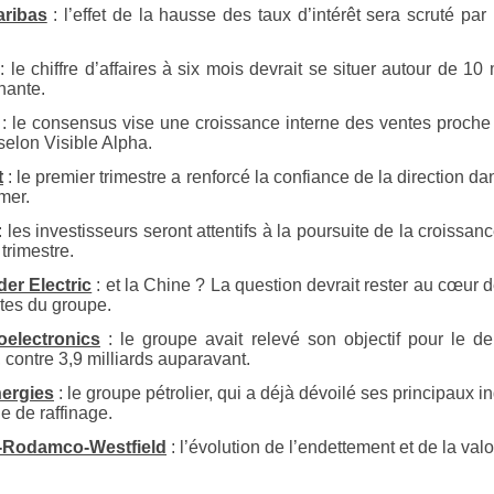
ribas
: l’effet de la hausse des taux d’intérêt sera scruté par
: le chiffre d’affaires à six mois devrait se situer autour de 1
nante.
: le consensus vise une croissance interne des ventes proche 
selon Visible Alpha.
t
: le premier trimestre a renforcé la confiance de la direction d
mer.
: les investisseurs seront attentifs à la poursuite de la croissan
trimestre.
er Electric
: et la Chine ? La question devrait rester au cœur 
tes du groupe.
oelectronics
: le groupe avait relevé son objectif pour le de
 contre 3,9 milliards auparavant.
nergies
: le groupe pétrolier, qui a déjà dévoilé ses principaux i
e de raffinage.
l-Rodamco-Westfield
: l’évolution de l’endettement et de la valo