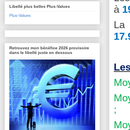
à
1
Libellé plus belles Plus-Values
Plus-Values
La 
17.
Retrouvez mon bénéfice 2026 provisoire
dans le libellé juste en dessous
Le
Moy
Moy
;
Moy