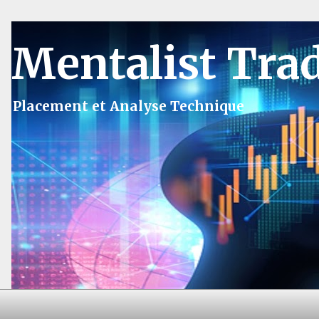
Mentalist Tra
Placement et Analyse Technique