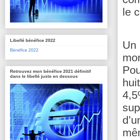
le 
Libellé bénéfice 2022
Un 
Bénéfice 2022
mon
Pou
Retrouvez mon bénéfice 2021 définitif
dans le libellé juste en dessous
hui
4,5
sup
d’u
mêm