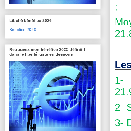
;
Moy
Libellé bénéfice 2026
Bénéfice 2026
21.
Retrouvez mon bénéfice 2025 définitif
dans le libellé juste en dessous
Les
1- 
21.
2- 
3- 